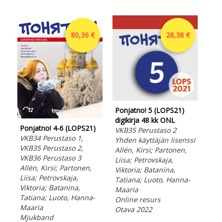
80,36 €
28,38 €
Ponjatno! 5 (LOPS21)
Pon
digikirja 48 kk ONL
dig
Ponjatno! 4-6 (LOPS21)
VKB35 Perustaso 2
VKB
VKB34 Perustaso 1,
Yhden käyttäjän lisenssi
Yhd
VKB35 Perustaso 2,
Allén, Kirsi; Partonen,
All
VKB36 Perustaso 3
Liisa; Petrovskaja,
Lii
Allén, Kirsi; Partonen,
Viktoria; Batanina,
Vik
Liisa; Petrovskaja,
Tatiana; Luoto, Hanna-
Mar
Viktoria; Batanina,
Maaria
Onl
Tatiana; Luoto, Hanna-
Online resurs
Ota
Maaria
Otava 2022
Mjukband