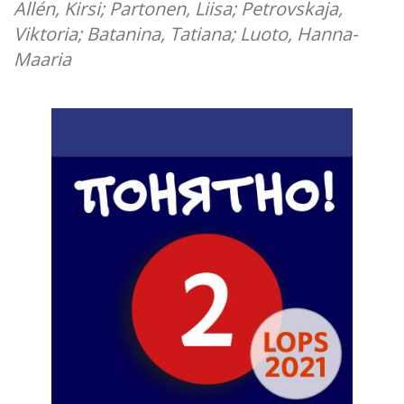
Allén, Kirsi; Partonen, Liisa; Petrovskaja,
Viktoria; Batanina, Tatiana; Luoto, Hanna-
Maaria