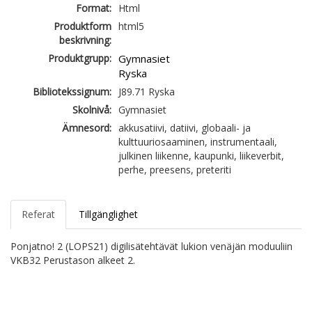
Format:
Html
Produktform
html5
beskrivning:
Produktgrupp:
Gymnasiet
Ryska
Bibliotekssignum:
J89.71 Ryska
Skolnivå:
Gymnasiet
Ämnesord:
akkusatiivi, datiivi, globaali- ja
kulttuuriosaaminen, instrumentaali,
julkinen liikenne, kaupunki, liikeverbit,
perhe, preesens, preteriti
Referat
Tillgänglighet
Ponjatno! 2 (LOPS21) digilisätehtävät lukion venäjän moduuliin
VKB32 Perustason alkeet 2.