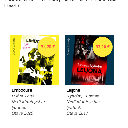
hitaasti?
34,70 €
33,10 €
Limbodusa
Leijona
Dufva, Lotta
Nyholm, Tuomas
Nedladdningsbar
Nedladdningsbar
ljudbok
ljudbok
Otava 2020
Otava 2017
K-p
Huo
Fin