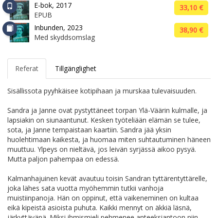
E-bok, 2017
33,10 €
EPUB
Inbunden, 2023
38,90 €
Med skyddsomslag
Referat
Tillgänglighet
Sisällissota pyyhkäisee kotipihaan ja murskaa tulevaisuuden.
Sandra ja Janne ovat pystyttäneet torpan Ylä-Väärin kulmalle, ja
lapsiakin on siunaantunut. Kesken työteliään elämän se tulee,
sota, ja Janne tempaistaan kaartiin. Sandra jää yksin
huolehtimaan kaikesta, ja huomaa miten suhtautuminen häneen
muuttuu. Ylpeys on nieltävä, jos leivän syrjässä aikoo pysyä.
Mutta paljon pahempaa on edessä.
Kalmanhajuinen kevät avautuu toisin Sandran tyttärentyttärelle,
joka lähes sata vuotta myöhemmin tutkii vanhoja
muistiinpanoja. Hän on oppinut, että vaikeneminen on kultaa
eikä kipeistä asioista puhuta. Kaikki mennyt on äkkiä läsnä,
järkyttävänä. Miksi ihmismieli pehmenee anteeksiantoon niin