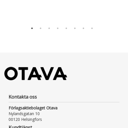
E-b
Ota
Kontakta oss
Förlagsaktiebolaget Otava
Nylandsgatan 10
00120 Helsingfors
Kundtjänst