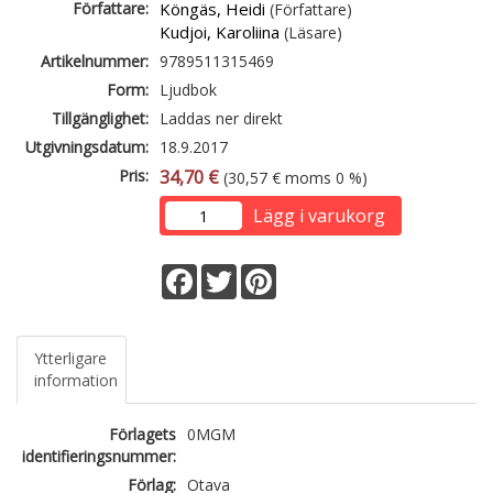
Författare:
Köngäs, Heidi
(Författare)
Kudjoi, Karoliina
(Läsare)
Artikelnummer:
9789511315469
Form:
Ljudbok
Tillgänglighet:
Laddas ner direkt
Utgivningsdatum:
18.9.2017
Pris:
34,70 €
(30,57 € moms 0 %)
Lägg i varukorg
Facebook
Twitter
Pinterest
Ytterligare
information
Förlagets
0MGM
identifieringsnummer:
Förlag:
Otava