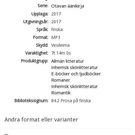
Serie:
Otavan äänikirja
Upplaga:
2017
Utgivningsår:
2017
Språk:
finska
Format:
MP3
Skydd:
Vesileima
Varaktighet:
7t 14m 0s
Produktgrupp:
Allmän litteratur
Inhemsk skönlitteratur
E-böcker och ljudböcker
Romaner
Inhemsk skönlitteratur
Romantik
Bibliotekssignum:
84.2 Prosa på finska
Andra format eller varianter