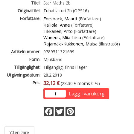
Titel:
Star Maths 2b
Originaltitel:
Tuhattaituri 2b (OPS16)
Författare:
Forsback, Maarit
(Författare)
Kalliola, Anne
(Författare)
Tikkanen, Arto
(Författare)
Waneus, Miia-Liisa
(Författare)
Rajamäki-Kukkonen, Maisa
(Illustratör)
Artikelnummer:
9789511321699
Form:
Mjukband
Tillgänglighet:
Tillgänglig, finns i lager
Utgivningsdatum:
28.2.2018
Pris:
32,12 €
(28,30 € moms 0 %)
Lägg i varukorg
Facebook
Twitter
Pinterest
Ytterligare