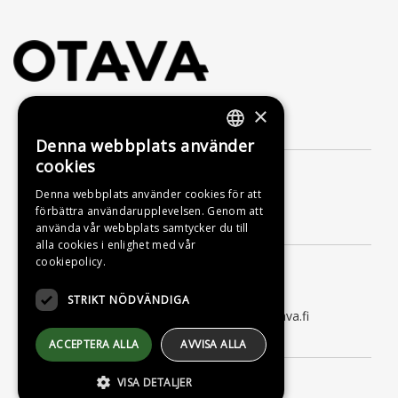
×
Kontakta oss
Denna webbplats använder
FINNISH
cookies
Förlagsaktiebolaget Otava
SWEDISH
Nylandsgatan 10
Denna webbplats använder cookies för att
00120 Helsingfors
förbättra användarupplevelsen. Genom att
ENGLISH
Kundtjänst
använda vår webbplats samtycker du till
alla cookies i enlighet med vår
Måndag till fredag kl. 9–16
cookiepolicy.
tfn 09 156 6800
(lna/msa, också för kötiden)
STRIKT NÖDVÄNDIGA
kundtjanst@otava.fi eller asiakaspalvelu@otava.fi
Information
ACCEPTERA ALLA
AVVISA ALLA
Leverans
VISA DETALJER