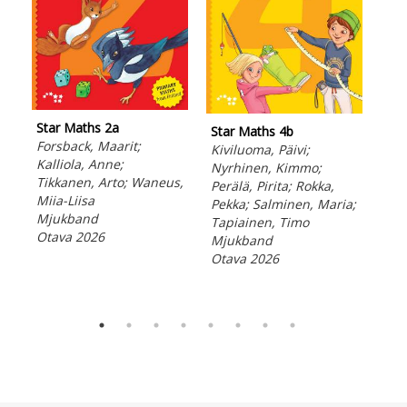
Star Maths 2a
Star Maths 4b
Sta
Forsback, Maarit;
Kiviluoma, Päivi;
Kiv
Kalliola, Anne;
Nyrhinen, Kimmo;
Nyr
Tikkanen, Arto; Waneus,
Perälä, Pirita; Rokka,
Per
Miia-Liisa
Pekka; Salminen, Maria;
Pek
Mjukband
Tapiainen, Timo
Tap
Otava 2026
Mjukband
Mj
Otava 2026
Ota