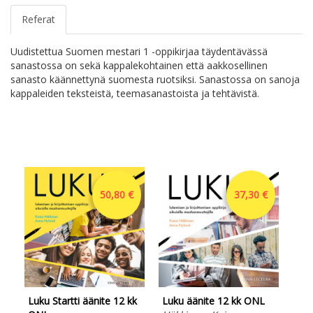
Referat
Uudistettua Suomen mestari 1 -oppikirjaa täydentävässä
sanastossa on sekä kappalekohtainen että aakkosellinen
sanasto käännettynä suomesta ruotsiksi. Sanastossa on sanoja
kappaleiden teksteistä, teemasanastoista ja tehtävistä.
50,80 €
37,30 €
Luku Startti äänite 12 kk
Luku äänite 12 kk ONL
Luk