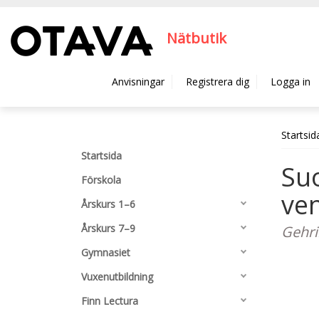
Hyppää pääsisältöön
Nätbutik
Anvisningar
Registrera dig
Logga in
Startsid
Startsida
Su
Förskola
ve
Årskurs 1–6
Årskurs 7–9
Gehri
Gymnasiet
Vuxenutbildning
Finn Lectura