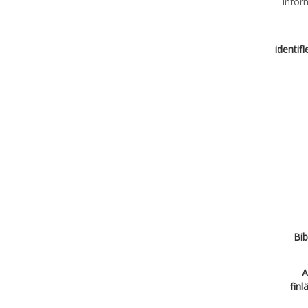
infor
identif
Bib
A
finl