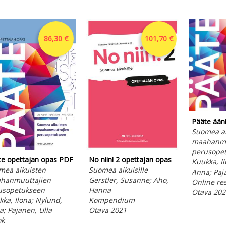
86,30 €
101,70 €
Pääte ään
Suomea ai
maahanmu
perusope
te opettajan opas PDF
No niin! 2 opettajan opas
Kuukka, I
mea aikuisten
Suomea aikuisille
Anna; Paj
hanmuuttajien
Gerstler, Susanne; Aho,
Online re
usopetukseen
Hanna
Otava 202
ka, Ilona; Nylund,
Kompendium
; Pajanen, Ulla
Otava 2021
ok