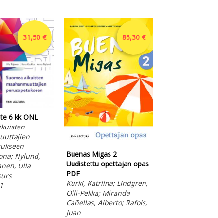
31,50 €
86,30 €
ite 6 kk ONL
Buenas Migas 2
kuisten
Uudistettu äänit
uttajien
ONL
tukseen
Kurki, Katriina;
Buenas Migas 2
lona; Nylund,
Olli-Pekka; Mir
Uudistettu opettajan opas
anen, Ulla
Cañellas, Albert
PDF
surs
Juan
Kurki, Katriina; Lindgren,
1
Online resurs
Olli-Pekka; Miranda
Otava 2024
Cañellas, Alberto; Rafols,
Juan