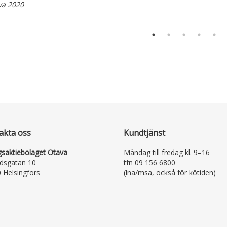
va 2020
akta oss
Kundtjänst
gsaktiebolaget Otava
Måndag till fredag kl. 9–16
dsgatan 10
tfn 09 156 6800
 Helsingfors
(lna/msa, också för kötiden)
kundtjanst@otava.fi eller
asiakaspalvelu@otava.fi