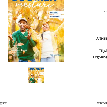
Fö
Artike
Tillg
Utgivnin
igare
Refera