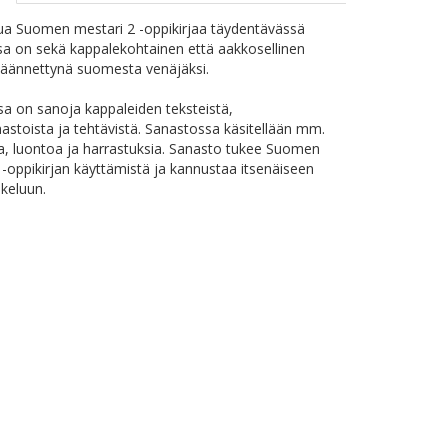
ua Suomen mestari 2 -oppikirjaa täydentävässä
a on sekä kappalekohtainen että aakkosellinen
käännettynä suomesta venäjäksi.
a on sanoja kappaleiden teksteistä,
stoista ja tehtävistä. Sanastossa käsitellään mm.
a, luontoa ja harrastuksia. Sanasto tukee Suomen
 -oppikirjan käyttämistä ja kannustaa itsenäiseen
skeluun.