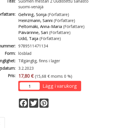
Titel:
Suomen mestari 2 Uudistettu sanasto
suomi-venäjä
rfattare:
Gehring, Sonja
(Författare)
Heinzmann, Sanni
(Författare)
Peltomäki, Anna-Maria
(Författare)
Päivärinne, Sari
(Författare)
Udd, Taija
(Författare)
lnummer:
9789511471134
Form:
lösblad
änglighet:
Tillgänglig, finns i lager
gsdatum:
3.2.2023
Pris:
17,80 €
(15,68 € moms 0 %)
Lägg i varukorg
Facebook
Twitter
Pinterest
t