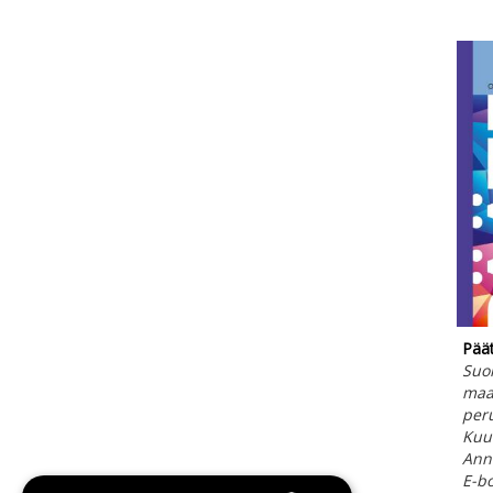
Pää
Suo
maa
per
Kuuk
Anna
E-b