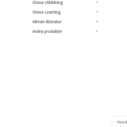
Otava Utbildning
Otava Learning
Allmän litteratur
Andra produkter
Ytterl