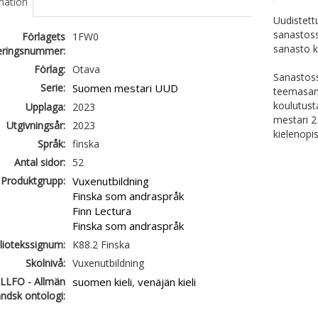
mation
Uudistett
sanastoss
Förlagets
1FW0
sanasto 
ieringsnummer:
Förlag:
Otava
Sanastoss
Serie:
Suomen mestari UUD
teemasana
koulutust
Upplaga:
2023
mestari 2
Utgivningsår:
2023
kielenopi
Språk:
finska
Antal sidor:
52
Produktgrupp:
Vuxenutbildning
Finska som andraspråk
Finn Lectura
Finska som andraspråk
liotekssignum:
K88.2 Finska
Skolnivå:
Vuxenutbildning
LLFO - Allmän
suomen kieli
venäjän kieli
,
ändsk ontologi: