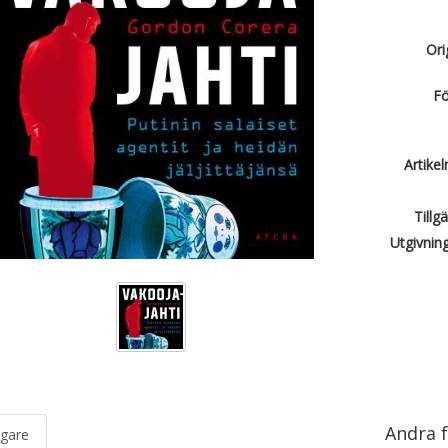
Orig
Fö
Artike
Tillg
Utgivnin
Andra f
igare