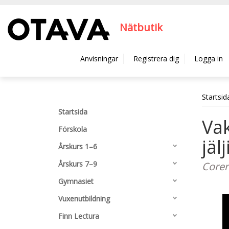
Hyppää pääsisältöön
Nätbutik
Anvisningar
Registrera dig
Logga in
Startsid
Startsida
Vak
Förskola
jäl
Årskurs 1–6
Årskurs 7–9
Corer
Gymnasiet
Vuxenutbildning
Finn Lectura