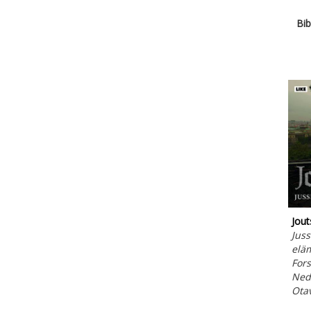
Bib
Jout
Juss
elä
Fors
Ned
Ota