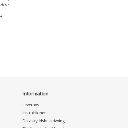
McBrain, Nicko
 Arto
E-bok
Otava 2026
4
Information
Leverans
Instruktioner
Dataskyddsbeskrivning