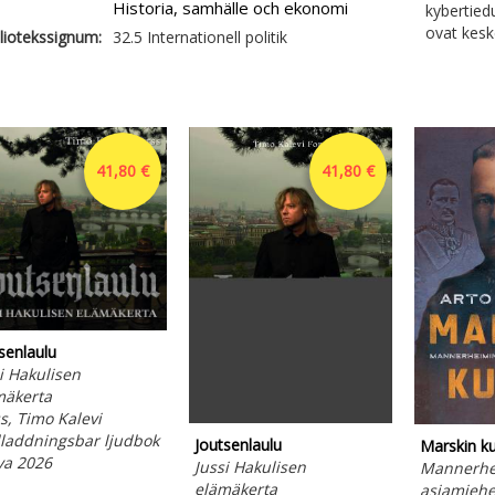
Historia, samhälle och ekonomi
kybertiedu
ovat kesk
liotekssignum:
32.5 Internationell politik
41,80 €
41,80 €
senlaulu
i Hakulisen
mäkerta
s, Timo Kalevi
laddningsbar ljudbok
Joutsenlaulu
Marskin kur
va 2026
Jussi Hakulisen
Mannerhe
elämäkerta
asiamiehe