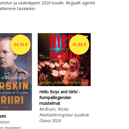
stelun ja vaalivilppien 2020-luvulle. Illegaalit agentit
ellämme tänäänkin.
34,70 €
41,80 €
Hello Boys and Girls! -
Rumpalilegendan
muistelmat
McBrain, Nicko
Nedladdningsbar ljudbok
Hello Boys and Gi
iiri
Otava 2026
Rumpalilegenda
imin
muistelmat
n mysteeri