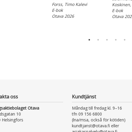
Forss, Timo Kalevi
Koskinen,
E-bok
E-bok
Otava 2026
Otava 202
akta oss
Kundtjänst
gsaktiebolaget Otava
Måndag till fredag kl. 9–16
dsgatan 10
tfn 09 156 6800
 Helsingfors
(lna/msa, också för kötiden)
kundtjanst@otava.fi eller
asiakaspalvelu@otava.fi