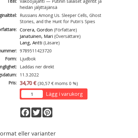
Titel:
Vakoojajahti — Putinin salaiset agentit ja
heidän jäljittäjänsä
inaltitel:
Russians Among Us. Sleeper Cells, Ghost
Stories, and the Hunt for Putin's Spies
rfattare:
Corera, Gordon
(Författare)
Janatuinen, Mari
(Översättare)
Lang, Antti
(Läsare)
lnummer:
9789511423720
Form:
Ljudbok
änglighet:
Laddas ner direkt
gsdatum:
11.3.2022
Pris:
34,70 €
(30,57 € moms 0 %)
Lägg i varukorg
Facebook
Twitter
Pinterest
ormat eller varianter