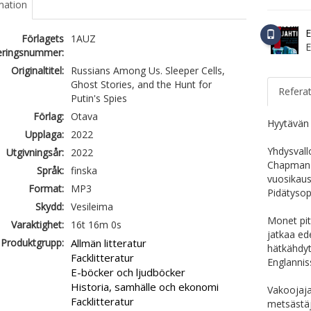
mation
E
Förlagets
1AUZ
ieringsnummer:
Originaltitel:
Russians Among Us. Sleeper Cells,
Ghost Stories, and the Hunt for
Refera
Putin's Spies
Förlag:
Otava
Hyytävän 
Upplaga:
2022
Yhdysvall
Utgivningsår:
2022
Chapman j
Språk:
finska
vuosikaus
Format:
MP3
Pidätysop
Skydd:
Vesileima
Monet pit
Varaktighet:
16t 16m 0s
jatkaa ed
Produktgrupp:
Allmän litteratur
hätkähdyt
Facklitteratur
Englannis
E-böcker och ljudböcker
Historia, samhälle och ekonomi
Vakoojajah
Facklitteratur
metsästäj