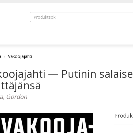
a
Vakoojajahti
oojajahti — Putinin salaise
jittäjänsä
a, Gordon
Produk