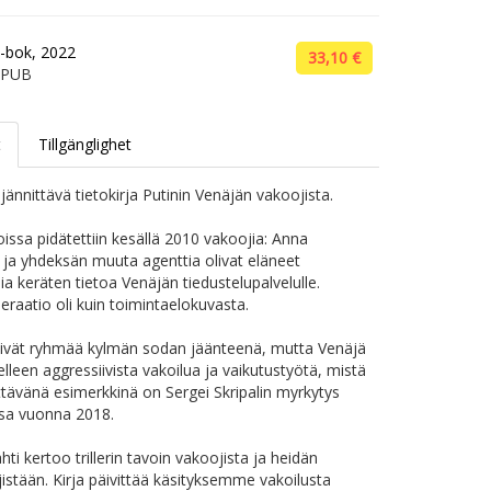
-bok, 2022
33,10 €
EPUB
t
Tillgänglighet
jännittävä tietokirja Putinin Venäjän vakoojista.
oissa pidätettiin kesällä 2010 vakoojia: Anna
a yhdeksän muuta agenttia olivat eläneet
ia keräten tietoa Venäjän tiedustelupalvelulle.
eraatio oli kuin toimintaelokuvasta.
ivät ryhmää kylmän sodan jäänteenä, mutta Venäjä
elleen aggressiivista vakoilua ja vaikutustyötä, mistä
tävänä esimerkkinä on Sergei Skripalin myrkytys
sa vuonna 2018.
ti kertoo trillerin tavoin vakoojista ja heidän
istään. Kirja päivittää käsityksemme vakoilusta