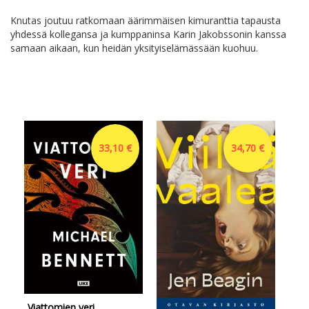
Knutas joutuu ratkomaan äärimmäisen kimuranttia tapausta
yhdessä kollegansa ja kumppaninsa Karin Jakobssonin kanssa
samaan aikaan, kun heidän yksityiselämässään kuohuu.
33,10 €
34,70 €
Viattomien veri