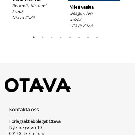
K-p
Bennett, Michael
Huo
Viileä vaalea
E-bok
Fin
Beagin, Jen
Otava 2023
E-b
E-bok
Ota
Otava 2023
Kontakta oss
Förlagsaktiebolaget Otava
Nylandsgatan 10
00120 Helsingfors