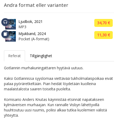
Andra format eller varianter
Ljudbok, 2021
34,70 €
MP3
Mjukband, 2024
11,30 €
Pocket (A-format)
Referat
Tillgänglighet
Gotlannin murhakuningattaren hyytävä uutuus.
Kaksi Gotlannissa syyslomaa viettävää tukholmalaispoikaa eivät
palaa pyöräretkeltään. Pian heidät löydetään kuolleina
maalaistalosta saaren toiselta puolelta.
Komisario Anders Knutas käynnistää etsinnät napatakseen
kylmäverisen murhaajan. Kun rannalle Visbyn lähettyvillä
huuhtoutuu uusi ruumis, poliisi alkaa tutkia kuolemien välistä
yhteyttä.