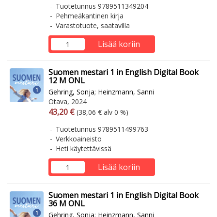
Tuotetunnus 9789511349204
Pehmeäkantinen kirja
Varastotuote, saatavilla
Lisää koriin
Suomen mestari 1 in English Digital Book
12 M ONL
Gehring, Sonja
;
Heinzmann, Sanni
Otava, 2024
Arvonlisäverollinen hinta
Arvonlisäveroton hinta
43,20 €
(38,06 € alv 0 %)
Tuotetunnus 9789511499763
Verkkoaineisto
Heti käytettävissä
Lisää koriin
Suomen mestari 1 in English Digital Book
36 M ONL
Gehring, Sonja
;
Heinzmann, Sanni