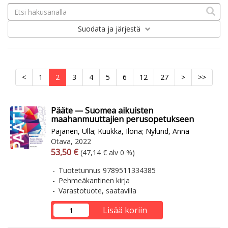
Suodata
ja järjestä
<
1
2
3
4
5
6
12
27
>
>>
Pääte — Suomea aikuisten
maahanmuuttajien perusopetukseen
Pajanen, Ulla
;
Kuukka, Ilona
;
Nylund, Anna
Otava, 2022
Arvonlisäverollinen hinta
Arvonlisäveroton hinta
53,50 €
(47,14 € alv 0 %)
Tuotetunnus 9789511334385
Pehmeäkantinen kirja
Varastotuote, saatavilla
Lisää koriin