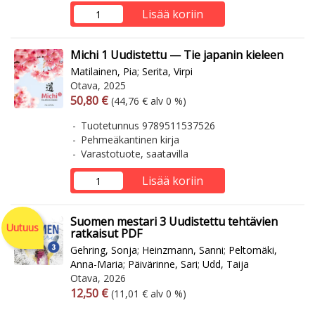
Lisää koriin
Michi 1 Uudistettu — Tie japanin kieleen
Matilainen, Pia
;
Serita, Virpi
Otava, 2025
Arvonlisäverollinen hinta
Arvonlisäveroton hinta
50,80 €
(44,76 € alv 0 %)
Tuotetunnus 9789511537526
Pehmeäkantinen kirja
Varastotuote, saatavilla
Lisää koriin
Suomen mestari 3 Uudistettu tehtävien
Uutuus
ratkaisut PDF
Gehring, Sonja
;
Heinzmann, Sanni
;
Peltomäki,
Anna-Maria
;
Päivärinne, Sari
;
Udd, Taija
Otava, 2026
Arvonlisäverollinen hinta
Arvonlisäveroton hinta
12,50 €
(11,01 € alv 0 %)