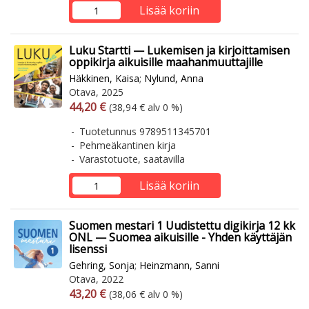
Lisää koriin
Luku Startti — Lukemisen ja kirjoittamisen
oppikirja aikuisille maahanmuuttajille
Häkkinen, Kaisa
;
Nylund, Anna
Otava, 2025
Arvonlisäverollinen hinta
Arvonlisäveroton hinta
44,20 €
(38,94 € alv 0 %)
Tuotetunnus 9789511345701
Pehmeäkantinen kirja
Varastotuote, saatavilla
Lisää koriin
Suomen mestari 1 Uudistettu digikirja 12 kk
ONL — Suomea aikuisille - Yhden käyttäjän
lisenssi
Gehring, Sonja
;
Heinzmann, Sanni
Otava, 2022
Arvonlisäverollinen hinta
Arvonlisäveroton hinta
43,20 €
(38,06 € alv 0 %)