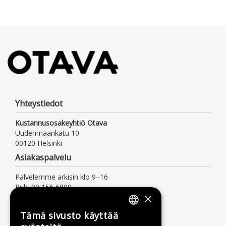
Yhteystiedot
Kustannusosakeyhtiö Otava
Uudenmaankatu 10
00120 Helsinki
Asiakaspalvelu
Palvelemme arkisin klo 9–16
Puh. 09 156 6800
×
(mpm/pvm, myös jonotusaika)
asiakaspalvelu@otava.fi
Tämä sivusto käyttää
FINNISH
Lisätietoa