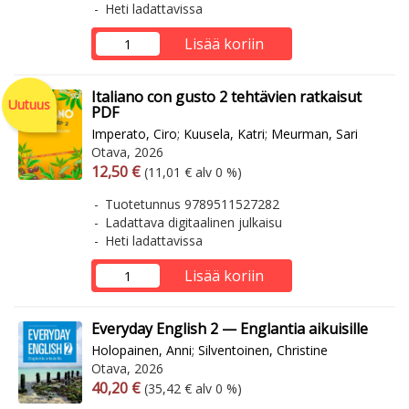
Heti ladattavissa
Lisää koriin
Italiano con gusto 2 tehtävien ratkaisut
Uutuus
PDF
Imperato, Ciro
;
Kuusela, Katri
;
Meurman, Sari
Otava, 2026
Arvonlisäverollinen hinta
Arvonlisäveroton hinta
12,50 €
(11,01 € alv 0 %)
Tuotetunnus 9789511527282
Ladattava digitaalinen julkaisu
Heti ladattavissa
Lisää koriin
Everyday English 2 — Englantia aikuisille
Holopainen, Anni
;
Silventoinen, Christine
Otava, 2026
Arvonlisäverollinen hinta
Arvonlisäveroton hinta
40,20 €
(35,42 € alv 0 %)