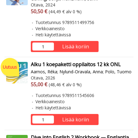
Otava, 2024
Arvonlisäverollinen hinta
Arvonlisäveroton hinta
50,50 €
(44,49 € alv 0 %)
Tuotetunnus 9789511499756
Verkkoaineisto
Heti käytettävissä
Lisää koriin
Alku 1 koepaketti oppilaitos 12 kk ONL
Uutuus
Aarnos, Réka
;
Nylund-Oravala, Anna
;
Polo, Tuomo
Otava, 2026
Arvonlisäverollinen hinta
Arvonlisäveroton hinta
55,00 €
(48,46 € alv 0 %)
Tuotetunnus 9789511545606
Verkkoaineisto
Heti käytettävissä
Lisää koriin
Dive into English 2 Workbook — Englantia