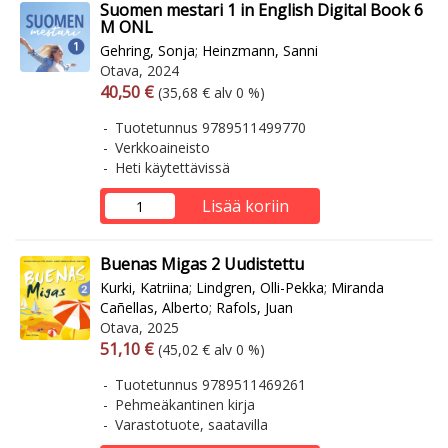
Suomen mestari 1 in English Digital Book 6
M ONL
Gehring, Sonja
;
Heinzmann, Sanni
Otava, 2024
Arvonlisäverollinen hinta
Arvonlisäveroton hinta
40,50 €
(35,68 € alv 0 %)
Tuotetunnus 9789511499770
Verkkoaineisto
Heti käytettävissä
Lisää koriin
Buenas Migas 2 Uudistettu
Kurki, Katriina
;
Lindgren, Olli-Pekka
;
Miranda
Cañellas, Alberto
;
Rafols, Juan
Otava, 2025
Arvonlisäverollinen hinta
Arvonlisäveroton hinta
51,10 €
(45,02 € alv 0 %)
Tuotetunnus 9789511469261
Pehmeäkantinen kirja
Varastotuote, saatavilla