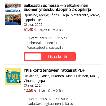
Selkeästi Suomessa — Selkokielinen
Suomen yhteiskuntaopin S2-oppikirja
Björklind, Merja
;
Lågas, Tarja
;
Metsäranta, Mikko
;
Sippola, Heidi
Otava, 2025
Arvonlisäverollinen hinta
Arvonlisäveroton hinta
51,40 €
(45,29 € alv 0 %)
Tuotetunnus 9789511528609
Pehmeäkantinen kirja
Varastotuote, saatavilla
Lisää koriin
YKIä kohti tehtävien ratkaisut PDF
Heikkinen, Larisa
;
Nikonen, Mari
;
Ollilainen, Maiju
;
Viinanen, Jepa
Otava, 2024
Arvonlisäverollinen hinta
Arvonlisäveroton hinta
12,50 €
(11,01 € alv 0 %)
Tuotetunnus 9789511503682
Ladattava digitaalinen julkaisu