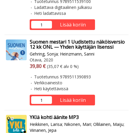
Tuotetunnus 9789511539100
Ladattava digitaalinen julkaisu
Heti ladattavissa
Lisää koriin
Suomen mestari 1 Uudistettu näköisversio
12 kk ONL — Yhden käyttäjän lisenssi
Gehring, Sonja
;
Heinzmann, Sanni
Otava, 2020
Arvonlisäverollinen hinta
Arvonlisäveroton hinta
39,80 €
(35,07 € alv 0 %)
Tuotetunnus 9789511390893
Verkkoaineisto
Heti käytettävissä
Lisää koriin
YKIä kohti äänite MP3
Heikkinen, Larisa
;
Nikonen, Mari
;
Ollilainen, Maiju
;
Viinanen, Jepa