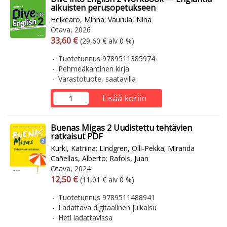
aikuisten perusopetukseen
Helkearo, Minna
;
Vaurula, Nina
Otava, 2026
Arvonlisäverollinen hinta
Arvonlisäveroton hinta
33,60 €
(29,60 € alv 0 %)
Tuotetunnus 9789511385974
Pehmeäkantinen kirja
Varastotuote, saatavilla
Lisää koriin
Buenas Migas 2 Uudistettu tehtävien
ratkaisut PDF
Kurki, Katriina
;
Lindgren, Olli-Pekka
;
Miranda
Cañellas, Alberto
;
Rafols, Juan
Otava, 2024
Arvonlisäverollinen hinta
Arvonlisäveroton hinta
12,50 €
(11,01 € alv 0 %)
Tuotetunnus 9789511488941
Ladattava digitaalinen julkaisu
Heti ladattavissa