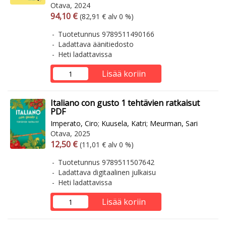
Otava, 2024
Arvonlisäverollinen hinta
Arvonlisäveroton hinta
94,10 €
(82,91 € alv 0 %)
Tuotetunnus 9789511490166
Ladattava äänitiedosto
Heti ladattavissa
Lisää koriin
Italiano con gusto 1 tehtävien ratkaisut
PDF
Imperato, Ciro
;
Kuusela, Katri
;
Meurman, Sari
Otava, 2025
Arvonlisäverollinen hinta
Arvonlisäveroton hinta
12,50 €
(11,01 € alv 0 %)
Tuotetunnus 9789511507642
Ladattava digitaalinen julkaisu
Heti ladattavissa
Lisää koriin