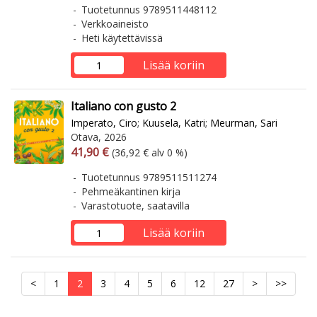
Tuotetunnus 9789511448112
Verkkoaineisto
Heti käytettävissä
Lisää koriin
Italiano con gusto 2
Imperato, Ciro
;
Kuusela, Katri
;
Meurman, Sari
Otava, 2026
Arvonlisäverollinen hinta
Arvonlisäveroton hinta
41,90 €
(36,92 € alv 0 %)
Tuotetunnus 9789511511274
Pehmeäkantinen kirja
Varastotuote, saatavilla
Lisää koriin
<
1
2
3
4
5
6
12
27
>
>>