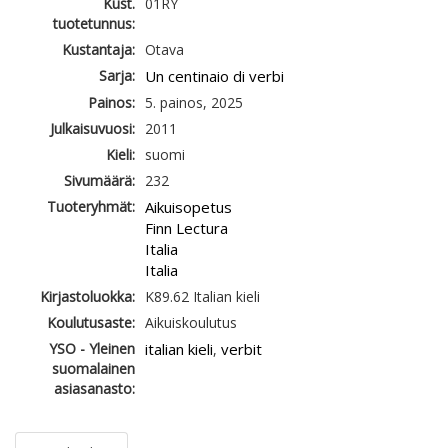
Kust.
01RY
tuotetunnus:
Kustantaja:
Otava
Sarja:
Un centinaio di verbi
Painos:
5. painos, 2025
Julkaisuvuosi:
2011
Kieli:
suomi
Sivumäärä:
232
Tuoteryhmät:
Aikuisopetus
Finn Lectura
Italia
Italia
Kirjastoluokka:
K89.62 Italian kieli
Koulutusaste:
Aikuiskoulutus
YSO - Yleinen
italian kieli
verbit
,
suomalainen
asiasanasto: