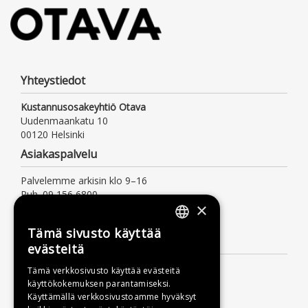
Yhteystiedot
Kustannusosakeyhtiö Otava
Uudenmaankatu 10
00120 Helsinki
Asiakaspalvelu
Palvelemme arkisin klo 9–16
Puh. 09 156 6800
×
(mpm/pvm, myös jonotusaika)
asiakaspalvelu@otava.fi
Tämä sivusto käyttää
FINNISH
Lisätietoa
evästeitä
SWEDISH
Toimitusehdot
Tämä verkkosivusto käyttää evästeitä
käyttökokemuksen parantamiseksi.
ENGLISH
Käyttöohjeet
Käyttämällä verkkosivustoamme hyväksyt
Tietosuojaseloste