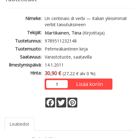
Nimeke:
Un centinaio di verbi — Italian yleisimmät
verbit taivutuksineen
Tekijät:
Martikainen, Tiina
(Kirjoittaja)
Tuotetunnus:
9789511232148
Tuotemuoto:
Pehmeäkantinen kirja
Saatavuus:
Varastotuote, saatavilla
Ilmestymispäivä:
14.1.2011
Hinta:
30,90 €
(27,22 € alv 0 %)
Lisää koriin
Facebook
Twitter
Pinterest
Lisätiedot