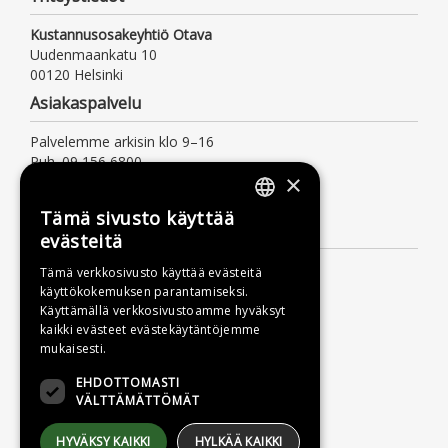
Kustannusosakeyhtiö Otava
Uudenmaankatu 10
00120 Helsinki
Asiakaspalvelu
Palvelemme arkisin klo 9–16
Puh. 09 156 6800
×
(mpm/pvm, myös jonotusaika)
asiakaspalvelu@otava.fi
Tämä sivusto käyttää
FINNISH
Lisätietoa
evästeitä
SWEDISH
Toimitusehdot
Tämä verkkosivusto käyttää evästeitä
käyttökokemuksen parantamiseksi.
ENGLISH
Käyttöohjeet
Käyttämällä verkkosivustoamme hyväksyt
Tietosuojaseloste
kaikki evästeet evästekäytäntöjemme
mukaisesti.
Saavutettavuusseloste
EHDOTTOMASTI
VÄLTTÄMÄTTÖMÄT
HYVÄKSY KAIKKI
HYLKÄÄ KAIKKI