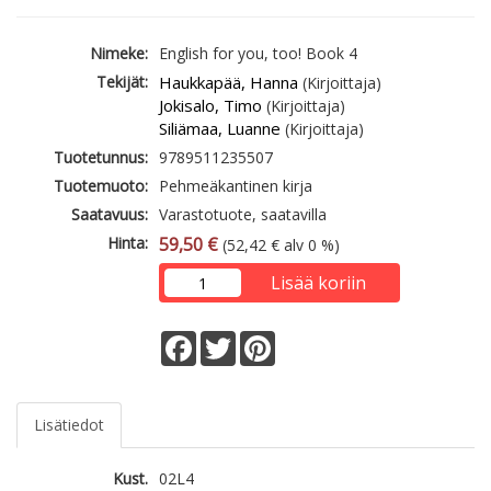
Nimeke:
English for you, too! Book 4
Tekijät:
Haukkapää, Hanna
(Kirjoittaja)
Jokisalo, Timo
(Kirjoittaja)
Siliämaa, Luanne
(Kirjoittaja)
Tuotetunnus:
9789511235507
Tuotemuoto:
Pehmeäkantinen kirja
Saatavuus:
Varastotuote, saatavilla
Hinta:
59,50 €
(52,42 € alv 0 %)
Lisää koriin
Facebook
Twitter
Pinterest
Lisätiedot
Kust.
02L4