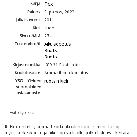
Sarja:
Flex
Painos:
8. painos, 2022
Julkaisuvuosi:
2011
Kieli:
suomi
Sivumäärä:
254
Tuoteryhmät:
Aikuisopetus
Ruotsi
Ruotsi
Kirjastoluokka:
K89.31 Ruotsin kieli
Koulutusaste:
Ammatillinen koulutus
YSO - Yleinen
ruotsin kieli
suomalainen
asiasanasto:
Esittelyteksti
ReFlex on tehty ammattikorkeakoulun tarpeisiin mutta sopii
myös korkeakoulu- ja aikuisopiskelijoille, jotka haluavat kerrata