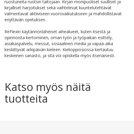
ruostuneita ruotsin taitojaan. Kirjan monipuoliset suulliset ja
kirjalliset harjoitukset sekä vaihtelevat kuuntelutehtävät
valmentavat aktiiviseen vuorovaikutukseen ja mahdollistavat
eriyttävän opetuksen.
ReFlexin käytännönläheiset aihealueet, kuten itsestä ja
opinnoista kertominen, oman työn ja työpaikan esittely,
asiakaspalvelu, messut, sosiaalinen media ja vapaa-aika
keskittyvät arkipäivän kieleen. Kielioppiosiossa kertautuu
keskeinen sanasto, ja sitä voi opiskella myös itsenäisesti.
Katso myös näitä
tuotteita