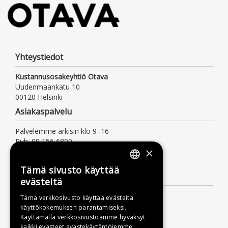
Yhteystiedot
Kustannusosakeyhtiö Otava
Uudenmaankatu 10
00120 Helsinki
Asiakaspalvelu
Palvelemme arkisin klo 9–16
Puh. 09 156 6800
×
(mpm/pvm, myös jonotusaika)
asiakaspalvelu@otava.fi
Tämä sivusto käyttää
FINNISH
Lisätietoa
evästeitä
SWEDISH
Toimitusehdot
Tämä verkkosivusto käyttää evästeitä
käyttökokemuksen parantamiseksi.
ENGLISH
Käyttöohjeet
Käyttämällä verkkosivustoamme hyväksyt
Tietosuojaseloste
kaikki evästeet evästekäytäntöjemme