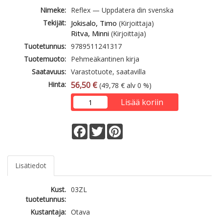
Nimeke:
Reflex — Uppdatera din svenska
Tekijät:
Jokisalo, Timo
(Kirjoittaja)
Ritva, Minni
(Kirjoittaja)
Tuotetunnus:
9789511241317
Tuotemuoto:
Pehmeäkantinen kirja
Saatavuus:
Varastotuote, saatavilla
Hinta:
56,50 €
(49,78 € alv 0 %)
Lisää koriin
Facebook
Twitter
Pinterest
Lisätiedot
Kust.
03ZL
tuotetunnus:
Kustantaja:
Otava