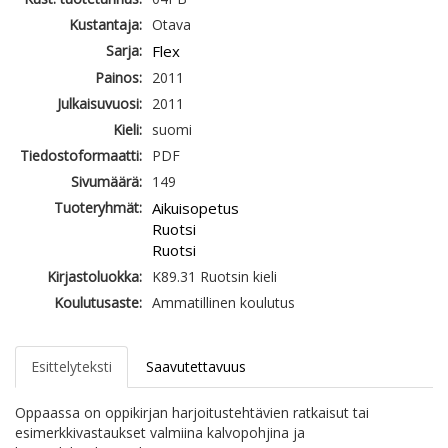
Kustantaja:
Otava
Sarja:
Flex
Painos:
2011
Julkaisuvuosi:
2011
Kieli:
suomi
Tiedostoformaatti:
PDF
Sivumäärä:
149
Tuoteryhmät:
Aikuisopetus
Ruotsi
Ruotsi
Kirjastoluokka:
K89.31 Ruotsin kieli
Koulutusaste:
Ammatillinen koulutus
Esittelyteksti
Saavutettavuus
Oppaassa on oppikirjan harjoitustehtävien ratkaisut tai
esimerkkivastaukset valmiina kalvopohjina ja