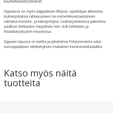
kuuntelukäsikirjoitukset.
Oppaassa on myös kappaleisiin liittyviä, opiskelijaa aktivoivia
lisäharjoituksia ratkaisuineen tai esimerkkivastauksineen
valmiina moniste- ja kalvopohjina. Lisäharjoituksissa painottuu
suullisen kielitaidon harjoittelu mm. A/B-tehtävien ja
fraasiharjoitusten muodossa.
Oppaan lopussa on kartta ja yleistietoa Pohjoismaista sekä
eurooppalaisen viitekehyksen mukainen itsearviointitaulukko.
Katso myös näitä
tuotteita