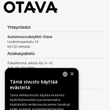
Yhteystiedot
Kustannusosakeyhtiö Otava
Uudenmaankatu 10
00120 Helsinki
Asiakaspalvelu
Palvelemme arkisin klo 9–16
Puh. 09 156 6800
×
(mpm/pvm, myös jonotusaika)
asiakaspalvelu@otava.fi
Tämä sivusto käyttää
FINNISH
Lisätietoa
evästeitä
SWEDISH
Toimitusehdot
Tämä verkkosivusto käyttää evästeitä
käyttökokemuksen parantamiseksi.
ENGLISH
Käyttöohjeet
Käyttämällä verkkosivustoamme hyväksyt
Tietosuojaseloste
kaikki evästeet evästekäytäntöjemme