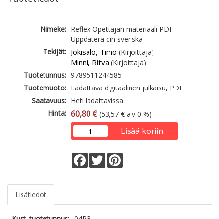
Nimeke:
Reflex Opettajan materiaali PDF —
Uppdatera din svenska
Tekijät:
Jokisalo, Timo
(Kirjoittaja)
Minni, Ritva
(Kirjoittaja)
Tuotetunnus:
9789511244585
Tuotemuoto:
Ladattava digitaalinen julkaisu, PDF
Saatavuus:
Heti ladattavissa
Hinta:
60,80 €
(53,57 € alv 0 %)
Lisää koriin
Facebook
Twitter
Pinterest
Lisätiedot
Kust. tuotetunnus:
04PB