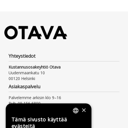
Yhteystiedot
Kustannusosakeyhtiö Otava
Uudenmaankatu 10
00120 Helsinki
Asiakaspalvelu
Palvelemme arkisin klo 9–16
Puh. 09 156 6800
×
(mpm/pvm, myös jonotusaika)
asiakaspalvelu@otava.fi
Tämä sivusto käyttää
FINNISH
Lisätietoa
evästeitä