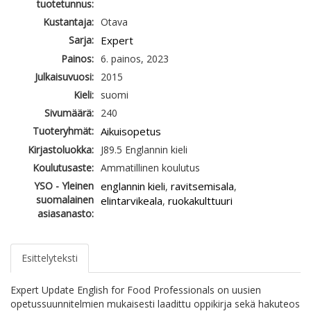
tuotetunnus:
Kustantaja:
Otava
Sarja:
Expert
Painos:
6. painos, 2023
Julkaisuvuosi:
2015
Kieli:
suomi
Sivumäärä:
240
Tuoteryhmät:
Aikuisopetus
Kirjastoluokka:
J89.5 Englannin kieli
Koulutusaste:
Ammatillinen koulutus
YSO - Yleinen
englannin kieli
ravitsemisala
,
,
suomalainen
elintarvikeala
ruokakulttuuri
,
asiasanasto:
Esittelyteksti
Expert Update English for Food Professionals on uusien
opetussuunnitelmien mukaisesti laadittu oppikirja sekä hakuteos