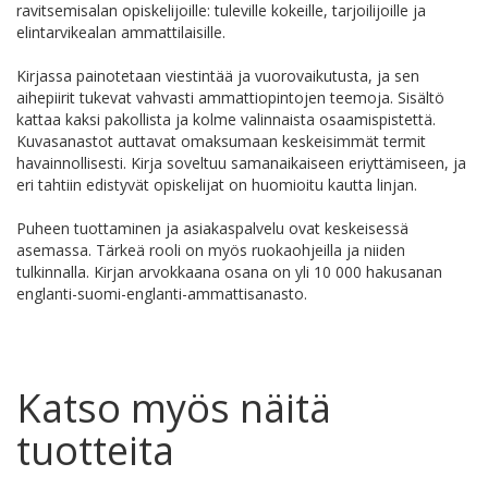
ravitsemisalan opiskelijoille: tuleville kokeille, tarjoilijoille ja
elintarvikealan ammattilaisille.
Kirjassa painotetaan viestintää ja vuorovaikutusta, ja sen
aihepiirit tukevat vahvasti ammattiopintojen teemoja. Sisältö
kattaa kaksi pakollista ja kolme valinnaista osaamispistettä.
Kuvasanastot auttavat omaksumaan keskeisimmät termit
havainnollisesti. Kirja soveltuu samanaikaiseen eriyttämiseen, ja
eri tahtiin edistyvät opiskelijat on huomioitu kautta linjan.
Puheen tuottaminen ja asiakaspalvelu ovat keskeisessä
asemassa. Tärkeä rooli on myös ruokaohjeilla ja niiden
tulkinnalla. Kirjan arvokkaana osana on yli 10 000 hakusanan
englanti-suomi-englanti-ammattisanasto.
Katso myös näitä
tuotteita