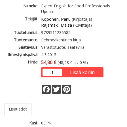
Nimeke:
Expert English for Food Professionals
Update
Tekijät:
Koponen, Panu
(Kirjoittaja)
Rajamäki, Maisa
(Kuvittaja)
Tuotetunnus:
9789511286585
Tuotemuoto:
Pehmeäkantinen kirja
Saatavuus:
Varastotuote, saatavilla
Ilmestymispäivä:
4.3.2015
Hinta:
54,80 €
(48,28 € alv 0 %)
Lisää koriin
Facebook
Twitter
Pinterest
Lisätiedot
Kust.
0DPR