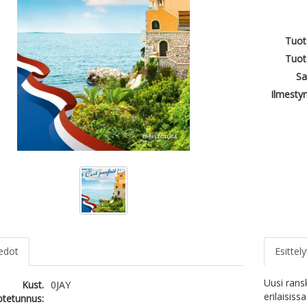
Tuot
Tuot
Sa
Ilmesty
iedot
Esittely
Uusi rans
Kust.
0JAY
erilaisiss
otetunnus: