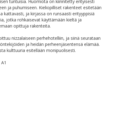
isen tuntuisia. Huomiota on kiinnitetty erityisesti
en ja puhumiseen. Kieliopilliset rakenteet esitetään
ja kattavasti, ja kirjassa on runsaasti erityyppisiä
sia, jotka rohkaisevat käyttämään kieltä ja
lemaan opittuja rakenteita.
oittuu nizzalaiseen perhehotelliin, ja siinä seurataan
työntekijöiden ja heidän perheenjäsentensä elämää.
ta kulttuuria esitellään monipuolisesti.
o A1