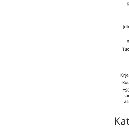
K
Jul
S
Tuo
Kirj
Kou
YSO
su
as
Kat