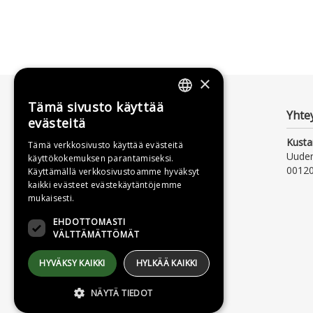
×
Tämä sivusto käyttää
FINNISH
Yhte
evästeitä
SWEDISH
Kusta
Tämä verkkosivusto käyttää evästeitä
Uude
käyttökokemuksen parantamiseksi.
ENGLISH
00120
Käyttämällä verkkosivustoamme hyväksyt
kaikki evästeet evästekäytäntöjemme
mukaisesti.
EHDOTTOMASTI
VÄLTTÄMÄTTÖMÄT
HYVÄKSY KAIKKI
HYLKÄÄ KAIKKI
NÄYTÄ TIEDOT