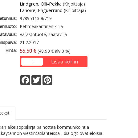
Lindgren, Olli-Pekka
(Kirjoittaja)
Lanoire, Enguerrand
(Kirjoittaja)
etunnus:
9789511306719
emuoto:
Pehmeäkantinen kirja
atavuus:
Varastotuote, saatavilla
mispäivä:
21.2.2017
Hinta:
55,50 €
(48,90 € alv 0 %)
Lisää koriin
Facebook
Twitter
Pinterest
teksti
kan alkeisoppikirja painottaa kommunikointia
a käytännön viestintätilanteissa - dialogit ovat eloisia