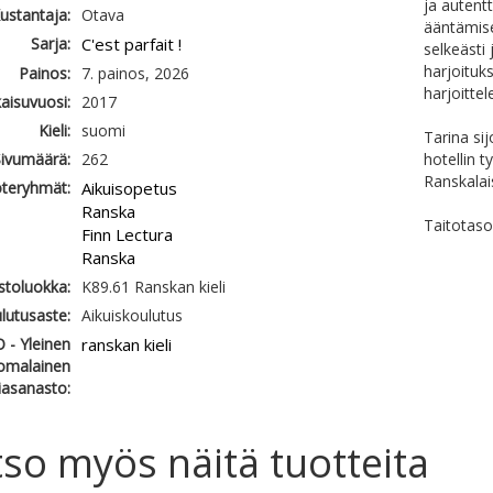
ja autentt
ustantaja:
Otava
ääntämise
Sarja:
C'est parfait !
selkeästi 
harjoituk
Painos:
7. painos, 2026
harjoitte
kaisuvuosi:
2017
Kieli:
suomi
Tarina sij
ivumäärä:
262
hotellin 
Ranskalais
teryhmät:
Aikuisopetus
Ranska
Taitotas
Finn Lectura
Ranska
astoluokka:
K89.61 Ranskan kieli
lutusaste:
Aikuiskoulutus
 - Yleinen
ranskan kieli
omalainen
iasanasto:
so myös näitä tuotteita