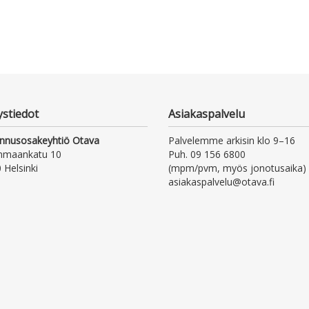
ystiedot
Asiakaspalvelu
nnusosakeyhtiö Otava
Palvelemme arkisin klo 9–16
nmaankatu 10
Puh. 09 156 6800
 Helsinki
(mpm/pvm, myös jonotusaika)
asiakaspalvelu@otava.fi