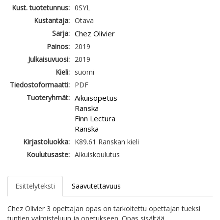
Kust. tuotetunnus:
0SYL
Kustantaja:
Otava
Sarja:
Chez Olivier
Painos:
2019
Julkaisuvuosi:
2019
Kieli:
suomi
Tiedostoformaatti:
PDF
Tuoteryhmät:
Aikuisopetus
Ranska
Finn Lectura
Ranska
Kirjastoluokka:
K89.61 Ranskan kieli
Koulutusaste:
Aikuiskoulutus
Esittelyteksti
Saavutettavuus
Chez Olivier 3 opettajan opas on tarkoitettu opettajan tueksi
tuntien valmisteluun ja opetukseen. Opas sisältää