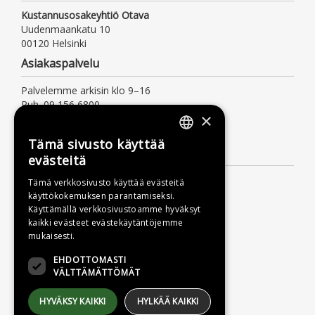
Kustannusosakeyhtiö Otava
Uudenmaankatu 10
00120 Helsinki
Asiakaspalvelu
Palvelemme arkisin klo 9–16
Puh. 09 156 6800
×
(mpm/pvm, myös jonotusaika)
asiakaspalvelu@otava.fi
Tämä sivusto käyttää
FINNISH
Lisätietoa
evästeitä
SWEDISH
Toimitusehdot
Tämä verkkosivusto käyttää evästeitä
käyttökokemuksen parantamiseksi.
ENGLISH
Käyttöohjeet
Käyttämällä verkkosivustoamme hyväksyt
Tietosuojaseloste
kaikki evästeet evästekäytäntöjemme
mukaisesti.
Saavutettavuusseloste
EHDOTTOMASTI
VÄLTTÄMÄTTÖMÄT
HYVÄKSY KAIKKI
HYLKÄÄ KAIKKI