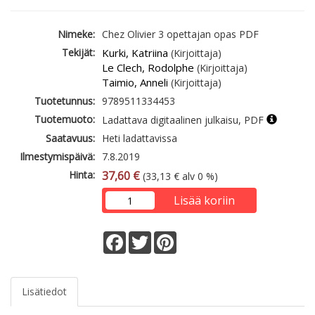
Nimeke:
Chez Olivier 3 opettajan opas PDF
Tekijät:
Kurki, Katriina
(Kirjoittaja)
Le Clech, Rodolphe
(Kirjoittaja)
Taimio, Anneli
(Kirjoittaja)
Tuotetunnus:
9789511334453
Tuotemuoto:
Ladattava digitaalinen julkaisu, PDF
Saatavuus:
Heti ladattavissa
Ilmestymispäivä:
7.8.2019
Hinta:
37,60 €
(33,13 € alv 0 %)
Lisää koriin
Facebook
Twitter
Pinterest
Lisätiedot