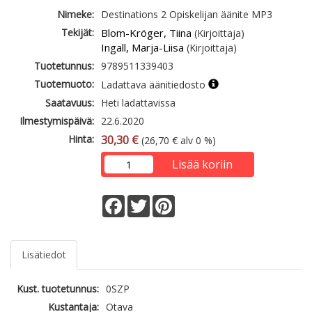
Nimeke:
Destinations 2 Opiskelijan äänite MP3
Tekijät:
Blom-Kröger, Tiina
(Kirjoittaja)
Ingall, Marja-Liisa
(Kirjoittaja)
Tuotetunnus:
9789511339403
Tuotemuoto:
Ladattava äänitiedosto
Saatavuus:
Heti ladattavissa
Ilmestymispäivä:
22.6.2020
Hinta:
30,30 €
(26,70 € alv 0 %)
Lisää koriin
Facebook
Twitter
Pinterest
Lisätiedot
Kust. tuotetunnus:
0SZP
Kustantaja:
Otava