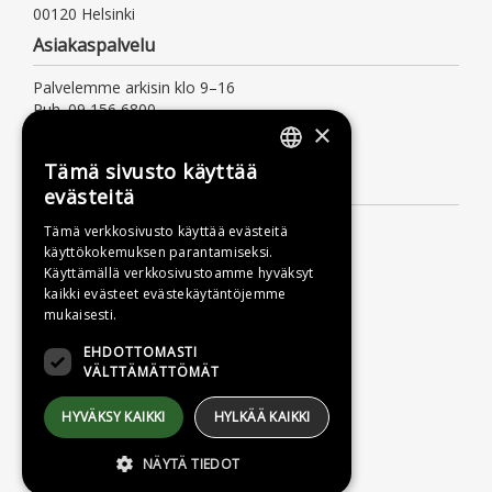
00120 Helsinki
Asiakaspalvelu
Palvelemme arkisin klo 9–16
Puh. 09 156 6800
×
(mpm/pvm, myös jonotusaika)
asiakaspalvelu@otava.fi
Tämä sivusto käyttää
FINNISH
Lisätietoa
evästeitä
SWEDISH
Toimitusehdot
Tämä verkkosivusto käyttää evästeitä
käyttökokemuksen parantamiseksi.
ENGLISH
Käyttöohjeet
Käyttämällä verkkosivustoamme hyväksyt
Tietosuojaseloste
kaikki evästeet evästekäytäntöjemme
mukaisesti.
Saavutettavuusseloste
EHDOTTOMASTI
VÄLTTÄMÄTTÖMÄT
HYVÄKSY KAIKKI
HYLKÄÄ KAIKKI
NÄYTÄ TIEDOT