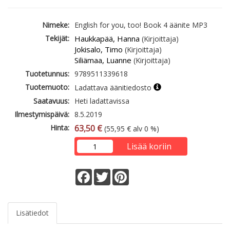
Nimeke:
English for you, too! Book 4 äänite MP3
Tekijät:
Haukkapää, Hanna
(Kirjoittaja)
Jokisalo, Timo
(Kirjoittaja)
Siliämaa, Luanne
(Kirjoittaja)
Tuotetunnus:
9789511339618
Tuotemuoto:
Ladattava äänitiedosto
Saatavuus:
Heti ladattavissa
Ilmestymispäivä:
8.5.2019
Hinta:
63,50 €
(55,95 € alv 0 %)
Lisää koriin
Facebook
Twitter
Pinterest
Lisätiedot