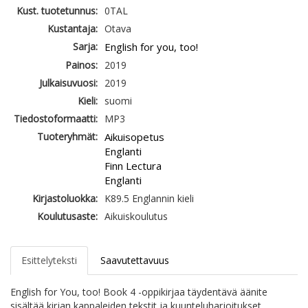
Kust. tuotetunnus:
0TAL
Kustantaja:
Otava
Sarja:
English for you, too!
Painos:
2019
Julkaisuvuosi:
2019
Kieli:
suomi
Tiedostoformaatti:
MP3
Tuoteryhmät:
Aikuisopetus
Englanti
Finn Lectura
Englanti
Kirjastoluokka:
K89.5 Englannin kieli
Koulutusaste:
Aikuiskoulutus
Esittelyteksti
Saavutettavuus
English for You, too! Book 4 -oppikirjaa täydentävä äänite
sisältää kirjan kappaleiden tekstit ja kuunteluharjoitukset.