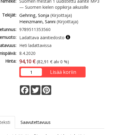
Nimeke:
Suomen mestari 1 uudistettu äänite MP3
— Suomen kielen oppikirja aikuisille
Tekijät:
Gehring, Sonja
(Kirjoittaja)
Heinzmann, Sanni
(Kirjoittaja)
etunnus:
9789511353560
emuoto:
Ladattava äänitiedosto
atavuus:
Heti ladattavissa
mispäivä:
8.4.2020
Hinta:
94,10 €
(82,91 € alv 0 %)
Lisää koriin
Facebook
Twitter
Pinterest
teksti
Saavutettavuus