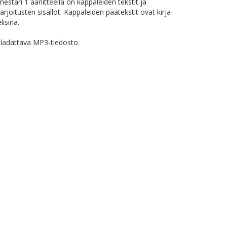
stari 1 äänitteellä on kappaleiden tekstit ja
rjoitusten sisällöt. Kappaleiden päätekstit ovat kirja-
lisinä.
ladattava MP3-tiedosto.