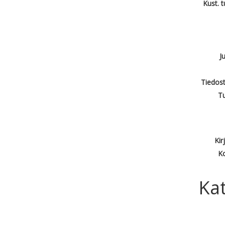
Kust. 
J
Tiedost
T
Kir
Ko
Kat