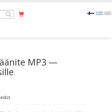
 äänite MP3 —
ille
iedot