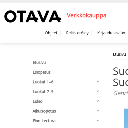
Hyppää pääsisältöön
Verkkokauppa
Ohjeet
Rekisteröidy
Kirjaudu sisään
Etusivu
Etusivu
Su
Esiopetus
Suo
Luokat 1–6
Luokat 7–9
Gehri
Lukio
Aikuisopetus
Finn Lectura