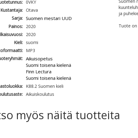
Suomen me
tuotetunnus:
0VKY
kuunteluha
Kustantaja:
Otava
ja puhekie
Sarja:
Suomen mestari UUD
Tuote on 
Painos:
2020
ulkaisuvuosi:
2020
Kieli:
suomi
oformaatti:
MP3
uoteryhmät:
Aikuisopetus
Suomi toisena kielenä
Finn Lectura
Suomi toisena kielenä
jastoluokka:
K88.2 Suomen kieli
ulutusaste:
Aikuiskoulutus
so myös näitä tuotteita