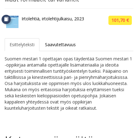
Irtolehtiä, irtolehtijulkaisu, 2023
101,70 €
Esittelyteksti
Saavutettavuus
Suomen mestari 1 opettajan opas täydentää Suomen mestari 1
-oppikirjaa antamalla opettajalle lisämateriaalia ja ideoita
erityisesti toiminnallisen tuntityöskentelyn tueksi. Pääpaino on
taktillisissa ja kinesteettisissä pari- ja pienryhmäharjoituksissa.
Osa harjoituksista vie oppimisen myös ulos luokkahuoneesta.
Mukana on myös eritasoisia harjoituksia eriyttämisen tueksi
sekä keskeisten kielioppiasioiden opetuspohjia. Jokaisen
kappaleen yhteydessä ovat myös oppikirjan
kuunteluharjoitusten tekstit ja oikeat ratkaisut.