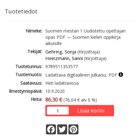
Tuotetiedot
Nimeke:
Suomen mestari 1 Uudistettu opettajan
opas PDF — Suomen kielen oppikirja
aikuisille
Tekijät:
Gehring, Sonja
(Kirjoittaja)
Heinzmann, Sanni
(Kirjoittaja)
Tuotetunnus:
9789511353577
Tuotemuoto:
Ladattava digitaalinen julkaisu, PDF
Saatavuus:
Heti ladattavissa
Ilmestymispäivä:
10.9.2020
Hinta:
86,30 €
(76,04 € alv 0 %)
Lisää koriin
Facebook
Twitter
Pinterest