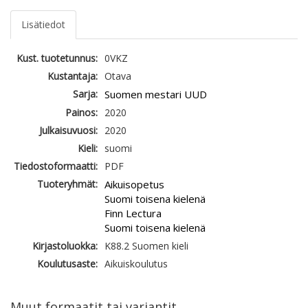
Lisätiedot
Kust. tuotetunnus:
0VKZ
Kustantaja:
Otava
Sarja:
Suomen mestari UUD
Painos:
2020
Julkaisuvuosi:
2020
Kieli:
suomi
Tiedostoformaatti:
PDF
Tuoteryhmät:
Aikuisopetus
Suomi toisena kielenä
Finn Lectura
Suomi toisena kielenä
Kirjastoluokka:
K88.2 Suomen kieli
Koulutusaste:
Aikuiskoulutus
Muut formaatit tai variantit