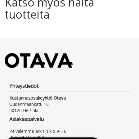
Katso myös näitä
tuotteita
Yhteystiedot
Kustannusosakeyhtiö Otava
Uudenmaankatu 10
00120 Helsinki
Asiakaspalvelu
Palvelemme arkisin klo 9–16
Puh. 09 156 6800