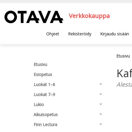
Hyppää pääsisältöön
Verkkokauppa
Ohjeet
Rekisteröidy
Kirjaudu sisään
Etusivu
Etusivu
Kaf
Esiopetus
Alest
Luokat 1–6
Luokat 7–9
Lukio
Aikuisopetus
Finn Lectura