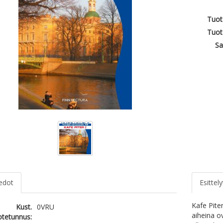
Tuot
Tuot
Sa
iedot
Esittely
Kafe Pite
Kust.
0VRU
aiheina o
otetunnus: