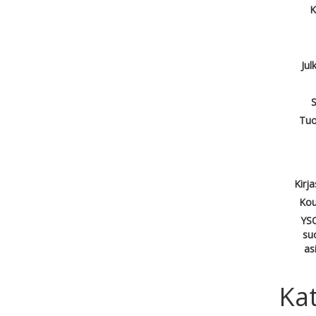
K
Jul
S
Tuo
Kirj
Kou
YSO
su
as
Kat