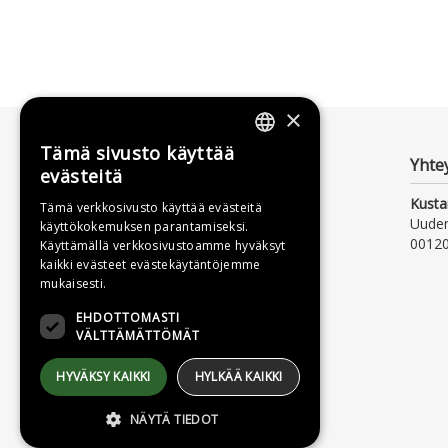
×
Tämä sivusto käyttää
FINNISH
Yhte
evästeitä
SWEDISH
Kusta
Tämä verkkosivusto käyttää evästeitä
Uude
käyttökokemuksen parantamiseksi.
ENGLISH
00120
Käyttämällä verkkosivustoamme hyväksyt
kaikki evästeet evästekäytäntöjemme
mukaisesti.
EHDOTTOMASTI
VÄLTTÄMÄTTÖMÄT
HYVÄKSY KAIKKI
HYLKÄÄ KAIKKI
NÄYTÄ TIEDOT