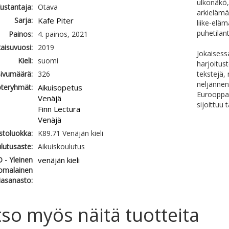
ulkonäkö, 
ustantaja:
Otava
arkielämä
Sarja:
Kafe Piter
liike-eläm
puhetilant
Painos:
4. painos, 2021
kaisuvuosi:
2019
Jokaisess
Kieli:
suomi
harjoitust
ivumäärä:
326
tekstejä,
neljännen
teryhmät:
Aikuisopetus
Eurooppal
Venäjä
sijoittuu 
Finn Lectura
Venäjä
astoluokka:
K89.71 Venäjän kieli
lutusaste:
Aikuiskoulutus
 - Yleinen
venäjän kieli
omalainen
iasanasto:
so myös näitä tuotteita