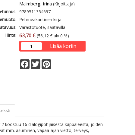
Malmberg, Irina
(Kirjoittaja)
etunnus:
9789511354697
emuoto:
Pehmeäkantinen kirja
atavuus:
Varastotuote, saatavilla
Hinta:
63,70 €
(56,12 € alv 0 %)
Lisää koriin
Facebook
Twitter
Pinterest
teksti
r 2 koostuu 16 dialogipohjaisesta kappaleesta, joiden
vat mm. asuminen, vapaa-ajan vietto, terveys,