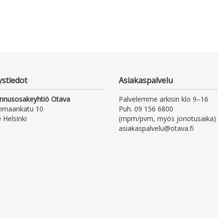
ystiedot
Asiakaspalvelu
nnusosakeyhtiö Otava
Palvelemme arkisin klo 9–16
nmaankatu 10
Puh. 09 156 6800
 Helsinki
(mpm/pvm, myös jonotusaika)
asiakaspalvelu@otava.fi