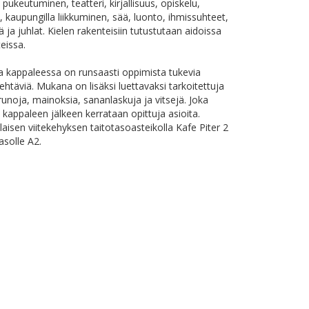
pukeutuminen, teatteri, kirjallisuus, opiskelu,
, kaupungilla liikkuminen, sää, luonto, ihmissuhteet,
ä ja juhlat. Kielen rakenteisiin tutustutaan aidoissa
eissa.
a kappaleessa on runsaasti oppimista tukevia
ehtäviä. Mukana on lisäksi luettavaksi tarkoitettuja
 runoja, mainoksia, sananlaskuja ja vitsejä. Joka
 kappaleen jälkeen kerrataan opittuja asioita.
aisen viitekehyksen taitotasoasteikolla Kafe Piter 2
tasolle A2.