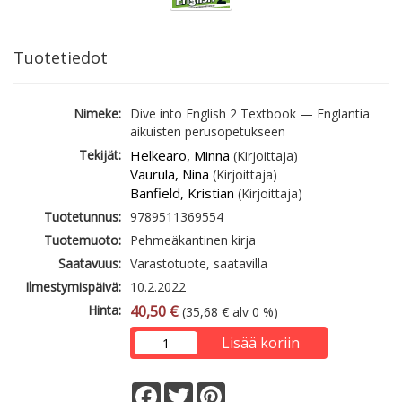
Tuotetiedot
Nimeke:
Dive into English 2 Textbook — Englantia
aikuisten perusopetukseen
Tekijät:
Helkearo, Minna
(Kirjoittaja)
Vaurula, Nina
(Kirjoittaja)
Banfield, Kristian
(Kirjoittaja)
Tuotetunnus:
9789511369554
Tuotemuoto:
Pehmeäkantinen kirja
Saatavuus:
Varastotuote, saatavilla
Ilmestymispäivä:
10.2.2022
Hinta:
40,50 €
(35,68 € alv 0 %)
Lisää koriin
Facebook
Twitter
Pinterest