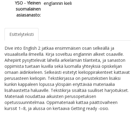
YSO - Yleinen
englannin kieli
suomalainen
asiasanasto:
Esittelyteksti
Dive into English 2 jatkaa ensimmäisen osan selkeällä ja
visuaalisella ilmeellä. Kirja soveltuu englannin alkeet osaaville.
Aihepiirit pysyttelevät lähellä arkielämän tilanteita, ja sanaston
oppimista tuetaan kuvilla sekä luomalla yhteyksiä opiskelijan
omaan äidinkieleen. Selkeästi esitetyt kielioppirakenteet kattavat
perusasteen kieliopin. Tekstikirjassa on perustekstien lisäksi
kunkin kappaleen lopussa ylöspäin eriyttävää materiaalia
lisähaastetta haluaville. Tekstikirja sisältää suulliset harjoitukset.
Materiaali noudattaa aikuisten perusopetuksen
opetussuunnitelmaa. Oppimateriaali kattaa päättövaiheen
kurssit 1–8, ja alussa on kertaava Getting ready -osio.