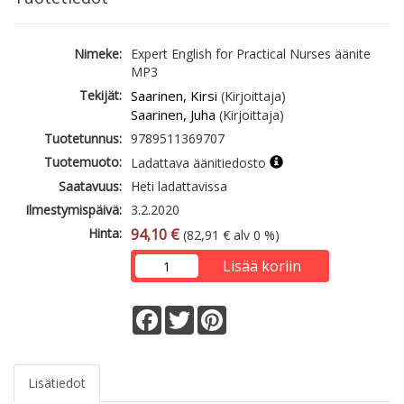
Nimeke:
Expert English for Practical Nurses äänite
MP3
Tekijät:
Saarinen, Kirsi
(Kirjoittaja)
Saarinen, Juha
(Kirjoittaja)
Tuotetunnus:
9789511369707
Tuotemuoto:
Ladattava äänitiedosto
Saatavuus:
Heti ladattavissa
Ilmestymispäivä:
3.2.2020
Hinta:
94,10 €
(82,91 € alv 0 %)
Lisää koriin
Facebook
Twitter
Pinterest
Lisätiedot