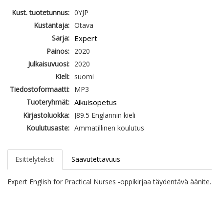
Kust. tuotetunnus:
0YJP
Kustantaja:
Otava
Sarja:
Expert
Painos:
2020
Julkaisuvuosi:
2020
Kieli:
suomi
Tiedostoformaatti:
MP3
Tuoteryhmät:
Aikuisopetus
Kirjastoluokka:
J89.5 Englannin kieli
Koulutusaste:
Ammatillinen koulutus
Esittelyteksti
Saavutettavuus
Expert English for Practical Nurses -oppikirjaa täydentävä äänite.