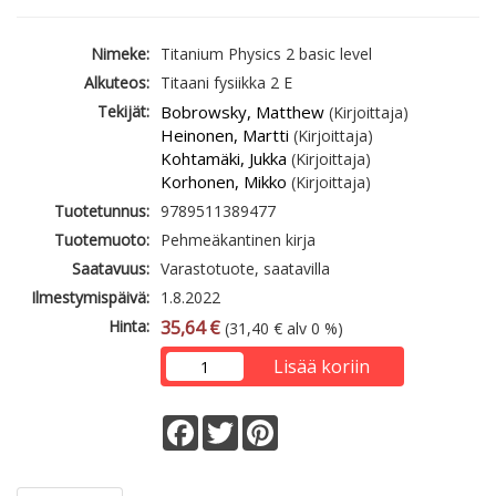
Nimeke:
Titanium Physics 2 basic level
Alkuteos:
Titaani fysiikka 2 E
Tekijät:
Bobrowsky, Matthew
(Kirjoittaja)
Heinonen, Martti
(Kirjoittaja)
Kohtamäki, Jukka
(Kirjoittaja)
Korhonen, Mikko
(Kirjoittaja)
Tuotetunnus:
9789511389477
Tuotemuoto:
Pehmeäkantinen kirja
Saatavuus:
Varastotuote, saatavilla
Ilmestymispäivä:
1.8.2022
Hinta:
35,64 €
(31,40 € alv 0 %)
Lisää koriin
Facebook
Twitter
Pinterest