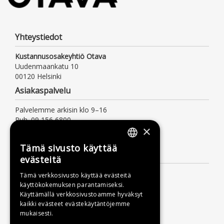
Yhteystiedot
Kustannusosakeyhtiö Otava
Uudenmaankatu 10
00120 Helsinki
Asiakaspalvelu
Palvelemme arkisin klo 9–16
Puh. 09 156 6800
×
(mpm/pvm, myös jonotusaika)
asiakaspalvelu@otava.fi
Tämä sivusto käyttää
FINNISH
Lisätietoa
evästeitä
SWEDISH
Toimitusehdot
Tämä verkkosivusto käyttää evästeitä
käyttökokemuksen parantamiseksi.
ENGLISH
Käyttöohjeet
Käyttämällä verkkosivustoamme hyväksyt
Tietosuojaseloste
kaikki evästeet evästekäytäntöjemme
mukaisesti.
Saavutettavuusseloste