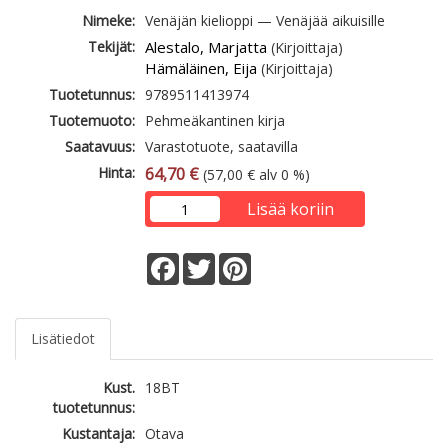
Nimeke:
Venäjän kielioppi — Venäjää aikuisille
Tekijät:
Alestalo, Marjatta
(Kirjoittaja)
Hämäläinen, Eija
(Kirjoittaja)
Tuotetunnus:
9789511413974
Tuotemuoto:
Pehmeäkantinen kirja
Saatavuus:
Varastotuote, saatavilla
Hinta:
64,70 €
(57,00 € alv 0 %)
Lisää koriin
Facebook
Twitter
Pinterest
Lisätiedot
Kust.
18BT
tuotetunnus:
Kustantaja:
Otava