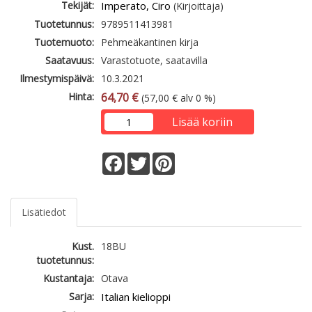
Tekijät:
Imperato, Ciro
(Kirjoittaja)
Tuotetunnus:
9789511413981
Tuotemuoto:
Pehmeäkantinen kirja
Saatavuus:
Varastotuote, saatavilla
Ilmestymispäivä:
10.3.2021
Hinta:
64,70 €
(57,00 € alv 0 %)
Lisää koriin
Facebook
Twitter
Pinterest
Lisätiedot
Kust.
18BU
tuotetunnus:
Kustantaja:
Otava
Sarja:
Italian kielioppi