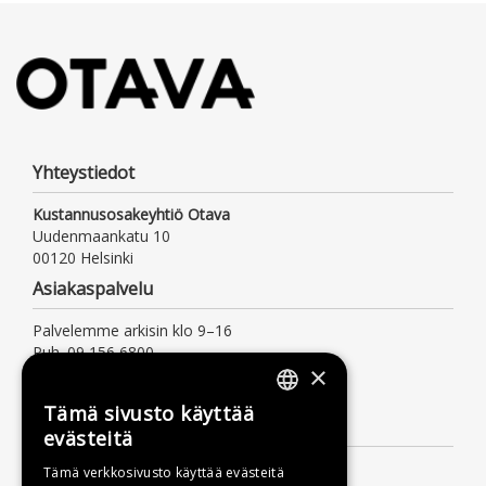
Yhteystiedot
Kustannusosakeyhtiö Otava
Uudenmaankatu 10
00120 Helsinki
Asiakaspalvelu
Palvelemme arkisin klo 9–16
Puh. 09 156 6800
×
(mpm/pvm, myös jonotusaika)
asiakaspalvelu@otava.fi
Tämä sivusto käyttää
FINNISH
Lisätietoa
evästeitä
SWEDISH
Toimitusehdot
Tämä verkkosivusto käyttää evästeitä