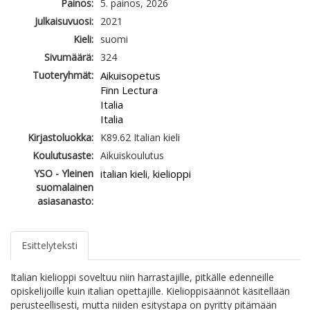
Painos:
5. painos, 2026
Julkaisuvuosi:
2021
Kieli:
suomi
Sivumäärä:
324
Tuoteryhmät:
Aikuisopetus
Finn Lectura
Italia
Italia
Kirjastoluokka:
K89.62 Italian kieli
Koulutusaste:
Aikuiskoulutus
YSO - Yleinen
italian kieli
kielioppi
,
suomalainen
asiasanasto:
Esittelyteksti
Italian kielioppi soveltuu niin harrastajille, pitkälle edenneille
opiskelijoille kuin italian opettajille. Kielioppisäännöt käsitellään
perusteellisesti, mutta niiden esitystapa on pyritty pitämään