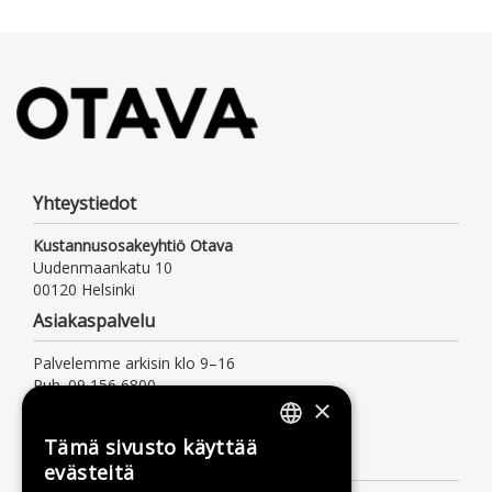
Yhteystiedot
Kustannusosakeyhtiö Otava
Uudenmaankatu 10
00120 Helsinki
Asiakaspalvelu
Palvelemme arkisin klo 9–16
Puh. 09 156 6800
×
(mpm/pvm, myös jonotusaika)
asiakaspalvelu@otava.fi
Tämä sivusto käyttää
FINNISH
Lisätietoa
evästeitä
SWEDISH