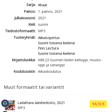
Sarja:
Ahaa!
Painos:
1. painos, 2021
Julkaisuvuosi:
2021
Kieli:
suomi
Tiedostoformaatti:
MP3
Tuoteryhmät:
Aikuisopetus
Suomi toisena kielenä
Finn Lectura
Suomi toisena kielenä
Kirjastoluokka:
K88.23 Suomen kielen kielioppi, muoto-
oppi ja sanaoppi
Koulutusaste:
Aikuiskoulutus
Muut formaatit tai variantit
Ladattava äänitiedosto, 2021
94,10 €
MP3