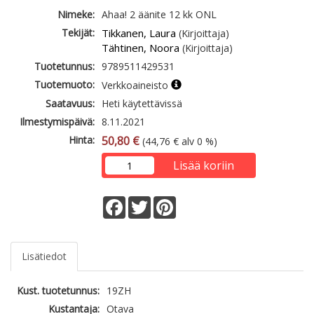
Nimeke:
Ahaa! 2 äänite 12 kk ONL
Tekijät:
Tikkanen, Laura
(Kirjoittaja)
Tähtinen, Noora
(Kirjoittaja)
Tuotetunnus:
9789511429531
Tuotemuoto:
Verkkoaineisto
Saatavuus:
Heti käytettävissä
Ilmestymispäivä:
8.11.2021
Hinta:
50,80 €
(44,76 € alv 0 %)
Lisää koriin
Facebook
Twitter
Pinterest
Lisätiedot
Kust. tuotetunnus:
19ZH
Kustantaja:
Otava