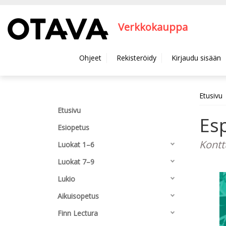
Hyppää pääsisältöön
Verkkokauppa
Ohjeet
Rekisteröidy
Kirjaudu sisään
Etusivu
Etusivu
Es
Esiopetus
Kontt
Luokat 1–6
Luokat 7–9
Lukio
Aikuisopetus
Finn Lectura