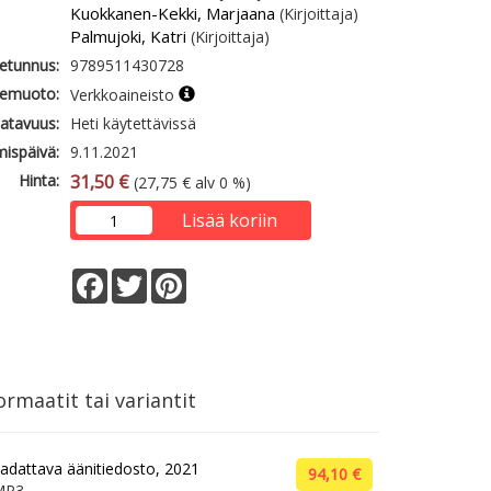
Kuokkanen-Kekki, Marjaana
(Kirjoittaja)
Palmujoki, Katri
(Kirjoittaja)
etunnus:
9789511430728
emuoto:
Verkkoaineisto
atavuus:
Heti käytettävissä
mispäivä:
9.11.2021
Hinta:
31,50 €
(27,75 € alv 0 %)
Lisää koriin
Facebook
Twitter
Pinterest
rmaatit tai variantit
adattava äänitiedosto, 2021
94,10 €
MP3