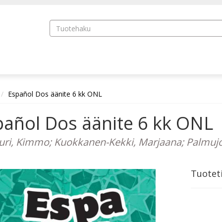
Español Dos äänite 6 kk ONL
pañol Dos äänite 6 kk ONL
uri, Kimmo; Kuokkanen-Kekki, Marjaana; Palmujok
Tuotet