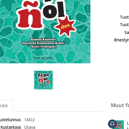
Tuot
Tuot
Sa
Ilmesty
Muut fo
iedot
tuotetunnus:
1AD2
L
Kustantaja:
Otava