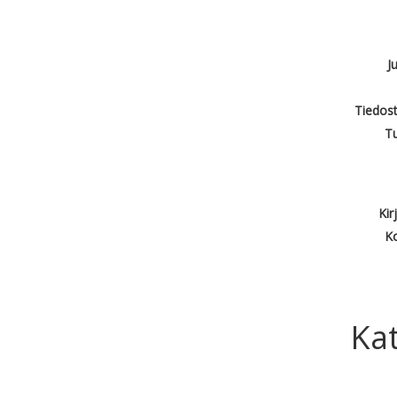
J
Tiedost
T
Kir
Ko
Kat