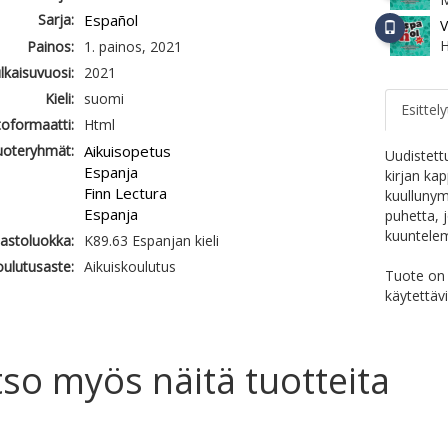
Sarja:
Español
V
H
Painos:
1. painos, 2021
ulkaisuvuosi:
2021
Kieli:
suomi
Esittely
oformaatti:
Html
uoteryhmät:
Aikuisopetus
Uudistett
Espanja
kirjan kap
Finn Lectura
kuullunym
Espanja
puhetta, 
kuuntelem
jastoluokka:
K89.63 Espanjan kieli
ulutusaste:
Aikuiskoulutus
Tuote on 
käytettäv
so myös näitä tuotteita