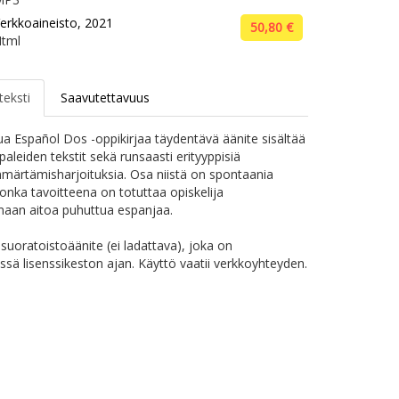
erkkoaineisto, 2021
50,80 €
tml
teksti
Saavutettavuus
ua Español Dos -oppikirjaa täydentävä äänite sisältää
paleiden tekstit sekä runsaasti erityyppisiä
märtämisharjoituksia. Osa niistä on spontaania
jonka tavoitteena on totuttaa opiskelija
aan aitoa puhuttua espanjaa.
suoratoistoäänite (ei ladattava), joka on
issä lisenssikeston ajan. Käyttö vaatii verkkoyhteyden.