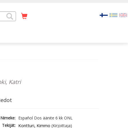
i, Katri
iedot
Nimeke:
Español Dos äänite 6 kk ONL
Tekijät:
Kontturi, Kimmo
(Kirjoittaja)