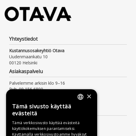
Yhteystiedot
Kustannusosakeyhtiö Otava
Uudenmaankatu 10
00120 Helsinki
Asiakaspalvelu
Palvelemme arkisin klo 9–16
Puh. 09 156 6800
×
(mpm/pvm, myös jonotusaika)
asiakaspalvelu@otava.fi
Tämä sivusto käyttää
FINNISH
Lisätietoa
evästeitä
SWEDISH
Toimitusehdot
Tämä verkkosivusto käyttää evästeitä
käyttökokemuksen parantamiseksi.
ENGLISH
Käyttöohjeet
Käyttämällä verkkosivustoamme hyväksyt