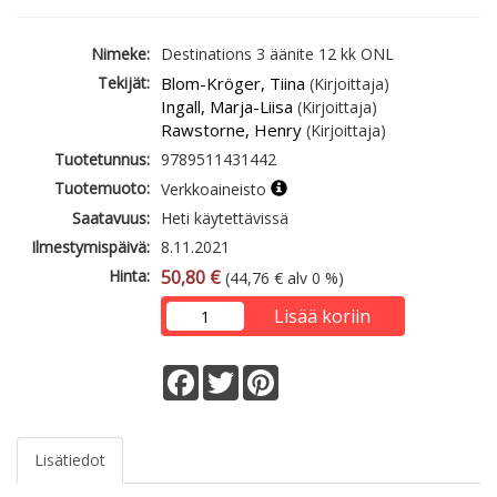
Nimeke:
Destinations 3 äänite 12 kk ONL
Tekijät:
Blom-Kröger, Tiina
(Kirjoittaja)
Ingall, Marja-Liisa
(Kirjoittaja)
Rawstorne, Henry
(Kirjoittaja)
Tuotetunnus:
9789511431442
Tuotemuoto:
Verkkoaineisto
Saatavuus:
Heti käytettävissä
Ilmestymispäivä:
8.11.2021
Hinta:
50,80 €
(44,76 € alv 0 %)
Lisää koriin
Facebook
Twitter
Pinterest
Lisätiedot