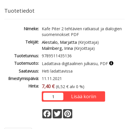
Tuotetiedot
Nimeke:
Kafe Piter 2 tehtävien ratkaisut ja dialogien
suomennokset PDF
Tekijät:
Alestalo, Marjatta
(Kirjoittaja)
Malmberg, Irina
(Kirjoittaja)
Tuotetunnus:
9789511435136
Tuotemuoto:
Ladattava digitaalinen julkaisu, PDF
Saatavuus:
Heti ladattavissa
Ilmestymispäivä:
11.11.2021
Hinta:
7,40 €
(6,52 € alv 0 %)
Lisää koriin
Facebook
Twitter
Pinterest