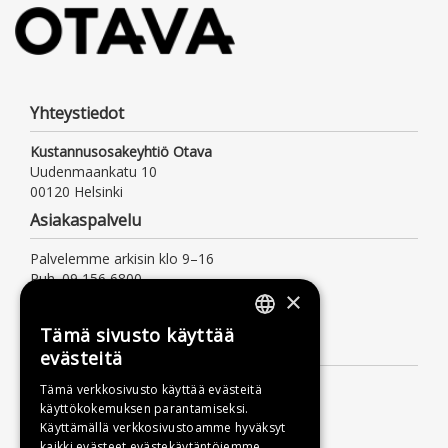
Yhteystiedot
Kustannusosakeyhtiö Otava
Uudenmaankatu 10
00120 Helsinki
Asiakaspalvelu
Palvelemme arkisin klo 9–16
Puh. 09 156 6800
×
(mpm/pvm, myös jonotusaika)
asiakaspalvelu@otava.fi
Tämä sivusto käyttää
FINNISH
Lisätietoa
evästeitä
SWEDISH
Toimitusehdot
Tämä verkkosivusto käyttää evästeitä
käyttökokemuksen parantamiseksi.
ENGLISH
Käyttöohjeet
Käyttämällä verkkosivustoamme hyväksyt
Tietosuojaseloste
kaikki evästeet evästekäytäntöjemme