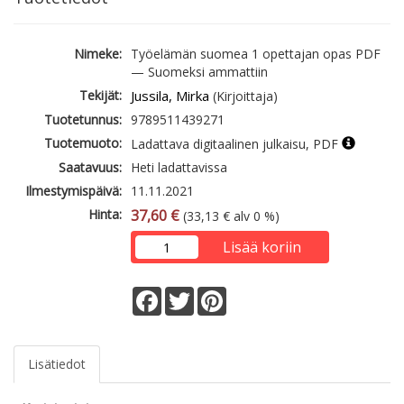
Nimeke:
Työelämän suomea 1 opettajan opas PDF
— Suomeksi ammattiin
Tekijät:
Jussila, Mirka
(Kirjoittaja)
Tuotetunnus:
9789511439271
Tuotemuoto:
Ladattava digitaalinen julkaisu, PDF
Saatavuus:
Heti ladattavissa
Ilmestymispäivä:
11.11.2021
Hinta:
37,60 €
(33,13 € alv 0 %)
Lisää koriin
Facebook
Twitter
Pinterest
Lisätiedot