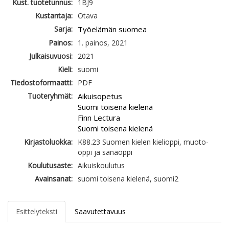
Kust. tuotetunnus:
1BJ9
Kustantaja:
Otava
Sarja:
Työelämän suomea
Painos:
1. painos, 2021
Julkaisuvuosi:
2021
Kieli:
suomi
Tiedostoformaatti:
PDF
Tuoteryhmät:
Aikuisopetus
Suomi toisena kielenä
Finn Lectura
Suomi toisena kielenä
Kirjastoluokka:
K88.23 Suomen kielen kielioppi, muoto-
oppi ja sanaoppi
Koulutusaste:
Aikuiskoulutus
Avainsanat:
suomi toisena kielenä, suomi2
Esittelyteksti
Saavutettavuus