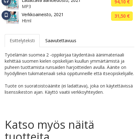
Ladattava äänitiedosto, 2021
94,10 €
MP3
Verkkoaineisto, 2021
31,50 €
Html
Esittelyteksti
Saavutettavuus
Työelämän suomea 2 -oppikirjaa täydentävä äänimateriaali
kehittää suomen kielen opiskelijan kuullun ymmärtämistä ja
puheen tuottamista runsaiden harjoitteiden avulla. Äänite on
hyödyllinen tukimateriaali sekä oppitunneille että itseopiskelijalle.
Tuote on suoratoistoäänite (ei ladattava), joka on käytettävissä
lisenssikeston ajan. Käyttö vaatii verkkoyhteyden.
Katso myös näitä
tuotteita