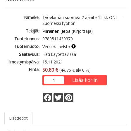
Nimeke:
Työelämän suomea 2 äänite 12 kk ONL —
Suomeksi työhön
Tekijät:
Piirainen, Jepa
(Kirjoittaja)
Tuotetunnus:
9789511439370
Tuotemuoto:
Verkkoaineisto
Saatavuus:
Heti käytettävissä
Ilmestymispäivä:
15.11.2021
Hinta:
50,80 €
(44,76 € alv 0 %)
Lisää koriin
Facebook
Twitter
Pinterest
Lisätiedot