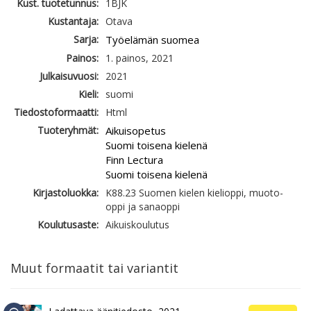
Kust. tuotetunnus:
1BJK
Kustantaja:
Otava
Sarja:
Työelämän suomea
Painos:
1. painos, 2021
Julkaisuvuosi:
2021
Kieli:
suomi
Tiedostoformaatti:
Html
Tuoteryhmät:
Aikuisopetus
Suomi toisena kielenä
Finn Lectura
Suomi toisena kielenä
Kirjastoluokka:
K88.23 Suomen kielen kielioppi, muoto-
oppi ja sanaoppi
Koulutusaste:
Aikuiskoulutus
Muut formaatit tai variantit