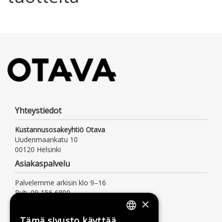
Yhteystiedot
Kustannusosakeyhtiö Otava
Uudenmaankatu 10
00120 Helsinki
Asiakaspalvelu
Palvelemme arkisin klo 9–16
Puh. 09 156 6800
×
(mpm/pvm, myös jonotusaika)
asiakaspalvelu@otava.fi
Tämä sivusto käyttää