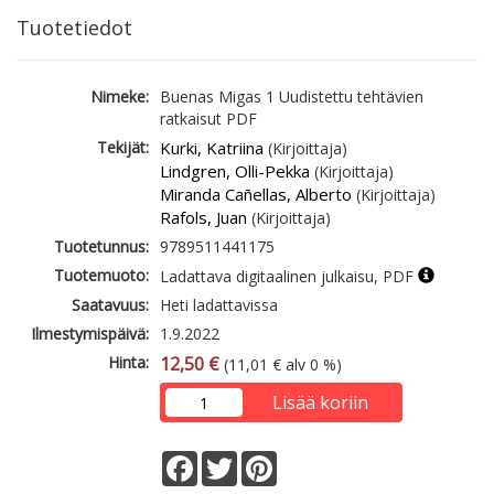
Tuotetiedot
Nimeke:
Buenas Migas 1 Uudistettu tehtävien
ratkaisut PDF
Tekijät:
Kurki, Katriina
(Kirjoittaja)
Lindgren, Olli-Pekka
(Kirjoittaja)
Miranda Cañellas, Alberto
(Kirjoittaja)
Rafols, Juan
(Kirjoittaja)
Tuotetunnus:
9789511441175
Tuotemuoto:
Ladattava digitaalinen julkaisu, PDF
Saatavuus:
Heti ladattavissa
Ilmestymispäivä:
1.9.2022
Hinta:
12,50 €
(11,01 € alv 0 %)
Lisää koriin
Facebook
Twitter
Pinterest