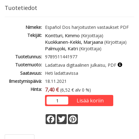
Tuotetiedot
Nimeke:
Español Dos harjoitusten vastaukset PDF
Tekijät:
Kontturi, Kimmo
(Kirjoittaja)
Kuokkanen-Kekki, Marjaana
(Kirjoittaja)
Palmujoki, Katri
(Kirjoittaja)
Tuotetunnus:
9789511441977
Tuotemuoto:
Ladattava digitaalinen julkaisu, PDF
Saatavuus:
Heti ladattavissa
Ilmestymispäivä:
18.11.2021
Hinta:
7,40 €
(6,52 € alv 0 %)
Lisää koriin
Facebook
Twitter
Pinterest