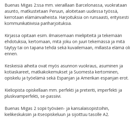
Buenas Migas 2:ssa mm. vieraillaan Barcelonassa, vuokrataan
asunto, matkustetaan Peruun, aloitetaan uudessa työssä,
kerrotaan elämänvaiheista. Harjoituksia on runsaasti, erityisesti
kommunikatiivisia pariharjoituksia.
Kirjassa opitaan esim. ilmaisemaan mielipiteitä ja tekemään
ehdotuksia, kertomaan, mitä joku on juuri tekemässä ja mitä
täytyy tai on tapana tehdä sekä kuvailemaan, millaista elämä oli
ennen.
Keskeisiä aiheita ovat myös asunnon vuokraus, asuminen ja
kotiaskareet, matkakokemukset ja Suomesta kertominen,
opiskelu ja työelämä sekä Espanjan ja Amerikan espanjan erot.
Kieliopista opiskellaan mm. perfekti ja preteriti, imperfekti ja
pluskvamperfekti, se-passiivi.
Buenas Migas 2 sopii työväen- ja kansalaisopistoihin,
kielikeskuksiin ja itseopiskeluun ja sijoittuu tasolle A2.