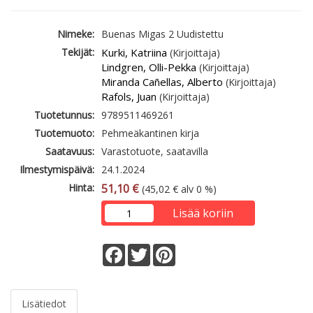
Nimeke:
Buenas Migas 2 Uudistettu
Tekijät:
Kurki, Katriina
(Kirjoittaja)
Lindgren, Olli-Pekka
(Kirjoittaja)
Miranda Cañellas, Alberto
(Kirjoittaja)
Rafols, Juan
(Kirjoittaja)
Tuotetunnus:
9789511469261
Tuotemuoto:
Pehmeäkantinen kirja
Saatavuus:
Varastotuote, saatavilla
Ilmestymispäivä:
24.1.2024
Hinta:
51,10 €
(45,02 € alv 0 %)
Lisää koriin
Facebook
Twitter
Pinterest
Lisätiedot