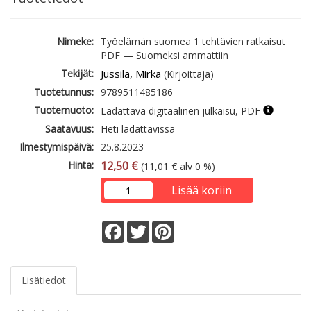
Nimeke:
Työelämän suomea 1 tehtävien ratkaisut
PDF — Suomeksi ammattiin
Tekijät:
Jussila, Mirka
(Kirjoittaja)
Tuotetunnus:
9789511485186
Tuotemuoto:
Ladattava digitaalinen julkaisu, PDF
Saatavuus:
Heti ladattavissa
Ilmestymispäivä:
25.8.2023
Hinta:
12,50 €
(11,01 € alv 0 %)
Lisää koriin
Facebook
Twitter
Pinterest
Lisätiedot