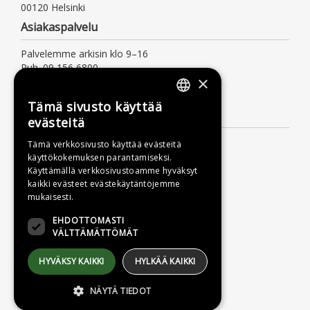
00120 Helsinki
Asiakaspalvelu
Palvelemme arkisin klo 9–16
Puh. 09 156 6800
×
(mpm/pvm, myös jonotusaika)
asiakaspalvelu@otava.fi
Tämä sivusto käyttää
FINNISH
Lisätietoa
evästeitä
SWEDISH
Toimitusehdot
Tämä verkkosivusto käyttää evästeitä
käyttökokemuksen parantamiseksi.
ENGLISH
Käyttöohjeet
Käyttämällä verkkosivustoamme hyväksyt
Tietosuojaseloste
kaikki evästeet evästekäytäntöjemme
mukaisesti.
Saavutettavuusseloste
EHDOTTOMASTI
VÄLTTÄMÄTTÖMÄT
HYVÄKSY KAIKKI
HYLKÄÄ KAIKKI
NÄYTÄ TIEDOT