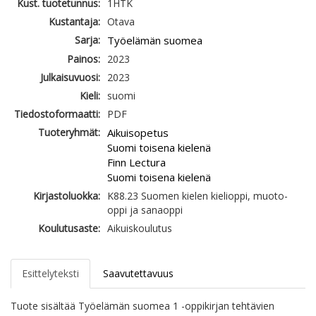
Kust. tuotetunnus:
1HTK
Kustantaja:
Otava
Sarja:
Työelämän suomea
Painos:
2023
Julkaisuvuosi:
2023
Kieli:
suomi
Tiedostoformaatti:
PDF
Tuoteryhmät:
Aikuisopetus
Suomi toisena kielenä
Finn Lectura
Suomi toisena kielenä
Kirjastoluokka:
K88.23 Suomen kielen kielioppi, muoto-
oppi ja sanaoppi
Koulutusaste:
Aikuiskoulutus
Esittelyteksti
Saavutettavuus
Tuote sisältää Työelämän suomea 1 -oppikirjan tehtävien