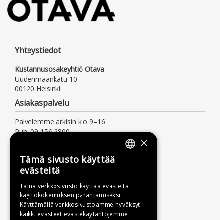
Yhteystiedot
Kustannusosakeyhtiö Otava
Uudenmaankatu 10
00120 Helsinki
Asiakaspalvelu
Palvelemme arkisin klo 9–16
Puh. 09 156 6800
×
(mpm/pvm, myös jonotusaika)
asiakaspalvelu@otava.fi
Tämä sivusto käyttää
FINNISH
Lisätietoa
evästeitä
SWEDISH
Toimitusehdot
Tämä verkkosivusto käyttää evästeitä
käyttökokemuksen parantamiseksi.
ENGLISH
Käyttöohjeet
Käyttämällä verkkosivustoamme hyväksyt
Tietosuojaseloste
kaikki evästeet evästekäytäntöjemme