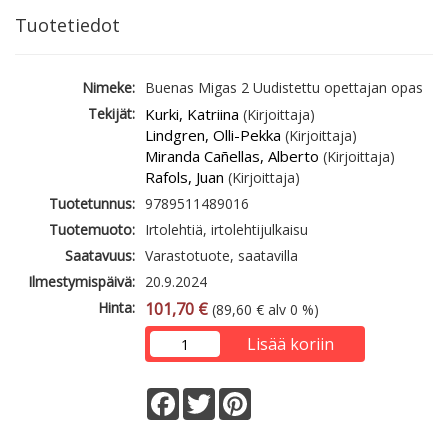
Tuotetiedot
Nimeke:
Buenas Migas 2 Uudistettu opettajan opas
Tekijät:
Kurki, Katriina
(Kirjoittaja)
Lindgren, Olli-Pekka
(Kirjoittaja)
Miranda Cañellas, Alberto
(Kirjoittaja)
Rafols, Juan
(Kirjoittaja)
Tuotetunnus:
9789511489016
Tuotemuoto:
Irtolehtiä, irtolehtijulkaisu
Saatavuus:
Varastotuote, saatavilla
Ilmestymispäivä:
20.9.2024
Hinta:
101,70 €
(89,60 € alv 0 %)
Lisää koriin
Facebook
Twitter
Pinterest