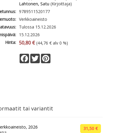
Lahtonen, Satu
(Kirjoittaja)
etunnus:
9789511520177
emuoto:
Verkkoaineisto
atavuus:
Tulossa 15.12.2026
mispäivä:
15.12.2026
Hinta:
50,80 €
(44,76 € alv 0 %)
Facebook
Twitter
Pinterest
rmaatit tai variantit
erkkoaineisto, 2026
31,50 €
MP3