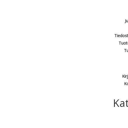
J
Tiedost
Tuot
T
Kir
Ko
Kat