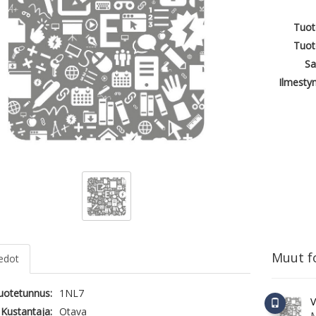
Tuot
Tuot
Sa
Ilmesty
Muut fo
iedot
tuotetunnus:
1NL7
V
Kustantaja:
Otava