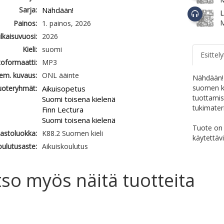
Sarja:
Nähdään!
L
Painos:
1. painos, 2026
ulkaisuvuosi:
2026
Kieli:
suomi
Esittely
oformaatti:
MP3
em. kuvaus:
ONL ääinte
Nähdään! 
suomen ki
uoteryhmät:
Aikuisopetus
tuottamis
Suomi toisena kielenä
tukimateri
Finn Lectura
Suomi toisena kielenä
Tuote on 
jastoluokka:
K88.2 Suomen kieli
käytettäv
ulutusaste:
Aikuiskoulutus
so myös näitä tuotteita