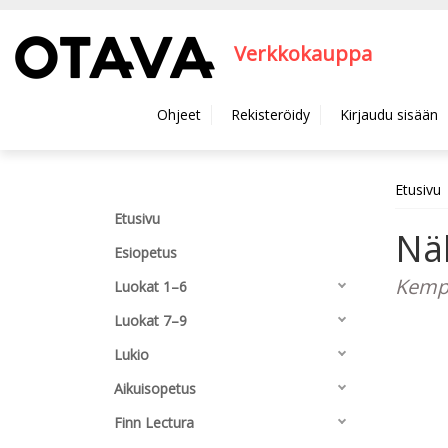
Hyppää pääsisältöön
Verkkokauppa
Ohjeet
Rekisteröidy
Kirjaudu sisään
Etusivu
Etusivu
Nä
Esiopetus
Kempp
Luokat 1–6
Luokat 7–9
Lukio
Aikuisopetus
Finn Lectura