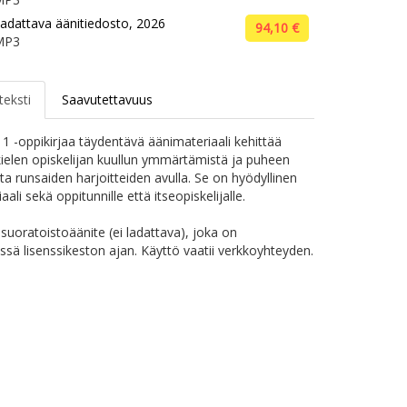
adattava äänitiedosto, 2026
94,10 €
MP3
teksti
Saavutettavuus
1 -oppikirjaa täydentävä äänimateriaali kehittää
elen opiskelijan kuullun ymmärtämistä ja puheen
ta runsaiden harjoitteiden avulla. Se on hyödyllinen
aali sekä oppitunnille että itseopiskelijalle.
suoratoistoäänite (ei ladattava), joka on
issä lisenssikeston ajan. Käyttö vaatii verkkoyhteyden.