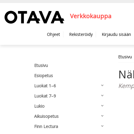
Hyppää pääsisältöön
Verkkokauppa
Ohjeet
Rekisteröidy
Kirjaudu sisään
Etusivu
Etusivu
Nä
Esiopetus
Kempp
Luokat 1–6
Luokat 7–9
Lukio
Aikuisopetus
Finn Lectura