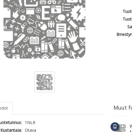
Tuot
Tuot
Sa
Ilmesty
Muut fo
iedot
tuotetunnus:
1NLR
V
Kustantaja:
Otava