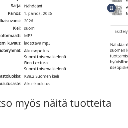
Sarja:
Nähdään!
V
Painos:
1. painos, 2026
ulkaisuvuosi:
2026
Kieli:
suomi
Esittely
oformaatti:
MP3
em. kuvaus:
ladattava mp3
Nähdään! 
suomen ki
uoteryhmät:
Aikuisopetus
tuottamis
Suomi toisena kielenä
hyödylline
Finn Lectura
itseopisk
Suomi toisena kielenä
jastoluokka:
K88.2 Suomen kieli
ulutusaste:
Aikuiskoulutus
so myös näitä tuotteita