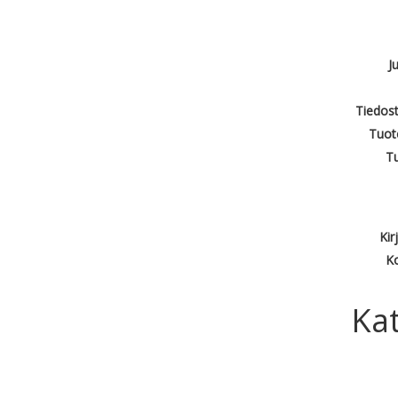
J
Tiedost
Tuot
T
Kir
Ko
Kat