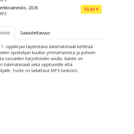
erkkoaineisto, 2026
50,80 €
MP3
teksti
Saavutettavuus
1 -oppikirjaa täydentävä äänimateriaali kehittää
elen opiskelijan kuullun ymmärtämistä ja puheen
ta runsaiden harjoitteiden avulla. Äänite on
n tukimateriaali sekä oppitunnille että
elijalle. Tuote on ladattava MP3-tiedosto.