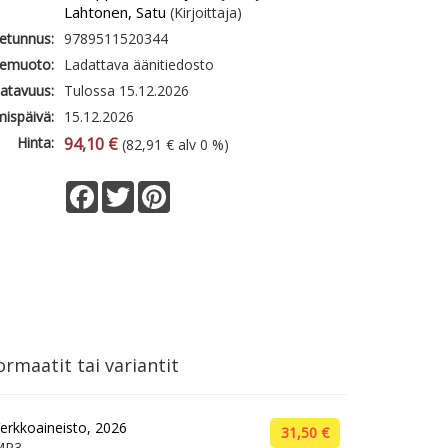
Lahtonen, Satu
(Kirjoittaja)
etunnus:
9789511520344
emuoto:
Ladattava äänitiedosto
atavuus:
Tulossa 15.12.2026
mispäivä:
15.12.2026
Hinta:
94,10 €
(82,91 € alv 0 %)
Facebook
Twitter
Pinterest
rmaatit tai variantit
erkkoaineisto, 2026
31,50 €
MP3