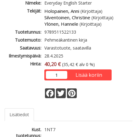
Nimeke:
Everyday English Starter
Tekijät:
Holopainen, Anni
(Kirjoittaja)
Silventoinen, Christine
(Kirjoittaja)
Ylönen, Hannele
(Kirjoittaja)
Tuotetunnus:
9789511522133
Tuotemuoto:
Pehmeäkantinen kirja
Saatavuus:
Varastotuote, saatavilla
Ilmestymispäivä:
28.4.2025
Hinta:
40,20 €
(35,42 € alv 0 %)
Lisää koriin
Facebook
Twitter
Pinterest
Lisätiedot
Kust.
1NT7
tuotetunnus: