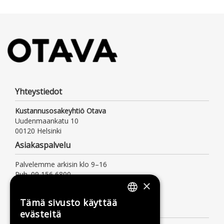
Yhteystiedot
Kustannusosakeyhtiö Otava
Uudenmaankatu 10
00120 Helsinki
Asiakaspalvelu
Palvelemme arkisin klo 9–16
Puh. 09 156 6800
×
(mpm/pvm, myös jonotusaika)
asiakaspalvelu@otava.fi
Tämä sivusto käyttää
FINNISH
Lisätietoa
evästeitä
SWEDISH