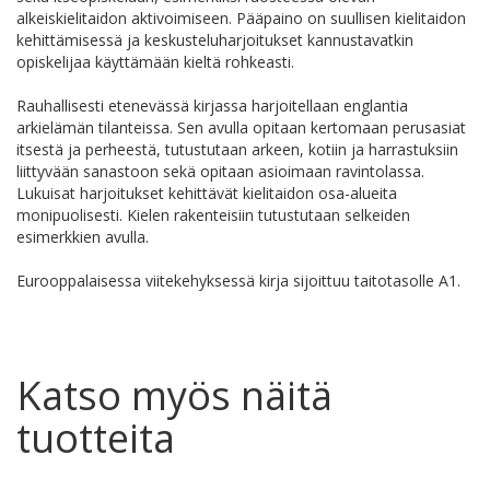
alkeiskielitaidon aktivoimiseen. Pääpaino on suullisen kielitaidon
kehittämisessä ja keskusteluharjoitukset kannustavatkin
opiskelijaa käyttämään kieltä rohkeasti.
Rauhallisesti etenevässä kirjassa harjoitellaan englantia
arkielämän tilanteissa. Sen avulla opitaan kertomaan perusasiat
itsestä ja perheestä, tutustutaan arkeen, kotiin ja harrastuksiin
liittyvään sanastoon sekä opitaan asioimaan ravintolassa.
Lukuisat harjoitukset kehittävät kielitaidon osa-alueita
monipuolisesti. Kielen rakenteisiin tutustutaan selkeiden
esimerkkien avulla.
Eurooppalaisessa viitekehyksessä kirja sijoittuu taitotasolle A1.
Katso myös näitä
tuotteita