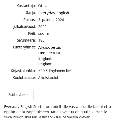
Kustantaja:
Otava
Sarja:
Everyday English
Painos:
3. painos, 2026
Julkaisuvuosi:
2025
Kieli:
suomi
Sivumäärä:
183
Tuoteryhmät:
Aikuisopetus
Finn Lectura
Englanti
Englanti
Kirjastoluokka:
K89.5 Englannin kieli
Koulutusaste:
Aikuiskoulutus
Esittelyteksti
Everyday English Starter on todellisille vasta-alkajille tarkoitettu
oppikirja aikuisopetukseen. Kirja soveltuu ohjatuille kursseille
sekä itseopiskeluun, esimerkiksi ruosteessa olevan