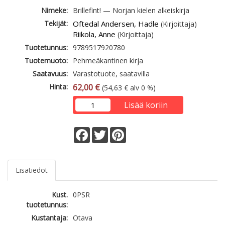
Nimeke:
Brillefint! — Norjan kielen alkeiskirja
Tekijät:
Oftedal Andersen, Hadle
(Kirjoittaja)
Riikola, Anne
(Kirjoittaja)
Tuotetunnus:
9789517920780
Tuotemuoto:
Pehmeäkantinen kirja
Saatavuus:
Varastotuote, saatavilla
Hinta:
62,00 €
(54,63 € alv 0 %)
Lisää koriin
Facebook
Twitter
Pinterest
Lisätiedot
Kust.
0PSR
tuotetunnus:
Kustantaja:
Otava