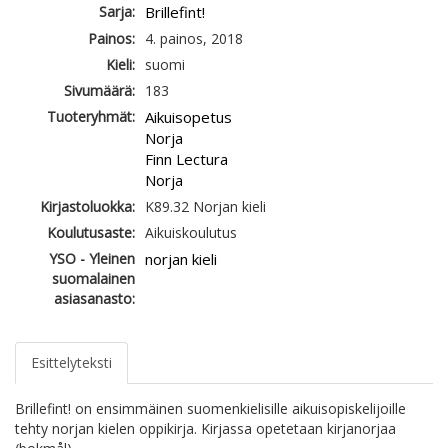
Sarja:
Brillefint!
Painos:
4. painos, 2018
Kieli:
suomi
Sivumäärä:
183
Tuoteryhmät:
Aikuisopetus
Norja
Finn Lectura
Norja
Kirjastoluokka:
K89.32 Norjan kieli
Koulutusaste:
Aikuiskoulutus
YSO - Yleinen
norjan kieli
suomalainen
asiasanasto:
Esittelyteksti
Brillefint! on ensimmäinen suomenkielisille aikuisopiskelijoille
tehty norjan kielen oppikirja. Kirjassa opetetaan kirjanorjaa