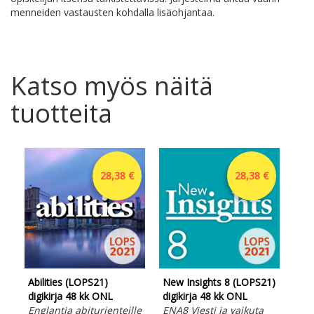
menneiden vastausten kohdalla lisäohjantaa.
Katso myös näitä
tuotteita
28,38 €
28,38 €
Abilities (LOPS21)
New Insights 8 (LOPS21)
New
digikirja 48 kk ONL
digikirja 48 kk ONL
dig
Englantia abiturienteille
ENA8 Viesti ja vaikuta
ENA