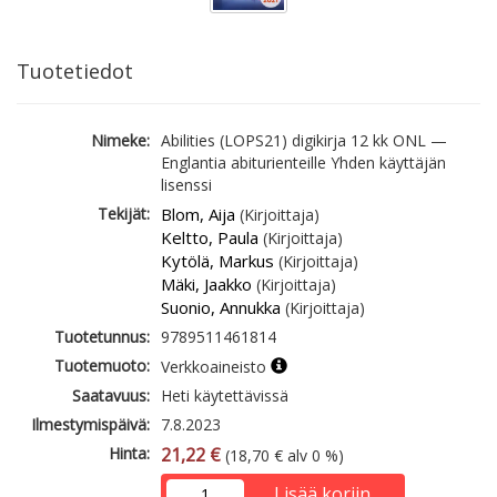
Tuotetiedot
Nimeke:
Abilities (LOPS21) digikirja 12 kk ONL —
Englantia abiturienteille Yhden käyttäjän
lisenssi
Tekijät:
Blom, Aija
(Kirjoittaja)
Keltto, Paula
(Kirjoittaja)
Kytölä, Markus
(Kirjoittaja)
Mäki, Jaakko
(Kirjoittaja)
Suonio, Annukka
(Kirjoittaja)
Tuotetunnus:
9789511461814
Tuotemuoto:
Verkkoaineisto
Saatavuus:
Heti käytettävissä
Ilmestymispäivä:
7.8.2023
Hinta:
21,22 €
(18,70 € alv 0 %)
Lisää koriin