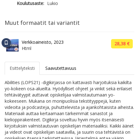
Koulutusaste:
Lukio
Muut formaatit tai variantit
Verkkoaineisto, 2023
28,38 €
Html
Esittelyteksti
Saavutettavuus
Abilities (LOPS21) -digikirjassa on kattavasti harjoituksia kaikilta
yo-kokeen osa-alueilta. Hyödylliset ohjeet ja vinkit sekä erilaiset
tehtävätyypit auttavat opiskelijaa valmistautumaan yo-
kokeeseen. Mukana on monipuolisia tekstityyppejä, kuten
videoita ja podcasteja, puhuttelevista ja ajankohtaisista aiheista.
Materiaali auttaa kertaamaan tärkeimmät sanastot ja
kielioppirakenteet. Digikirja soveltuu hyvin myös itsenäisesti
kirjoituksiin valmistautuvan opiskelijan materiaaliksi. Kaikki äänet
ja videot ovat opiskelijan saatavilla, ja suurin osa tehtävistä on
opiskelijan itsensä tarkistettavissa. Järjestelmä antaa väärin