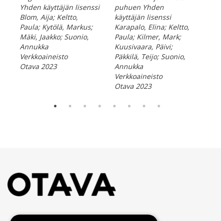
Yhden käyttäjän lisenssi
puhuen Yhden
kes
Blom, Aija; Keltto,
käyttäjän lisenssi
Yhd
Paula; Kytölä, Markus;
Karapalo, Elina; Keltto,
Kar
Mäki, Jaakko; Suonio,
Paula; Kilmer, Mark;
Pau
Annukka
Kuusivaara, Päivi;
Kuu
Verkkoaineisto
Päkkilä, Teijo; Suonio,
Päk
Otava 2023
Annukka
An
Verkkoaineisto
Ver
Otava 2023
Ota