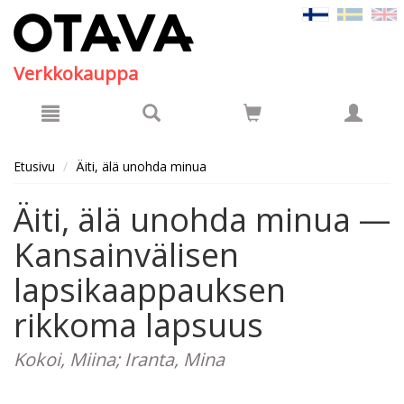
Hyppää pääsisältöön
Verkkokauppa
Etusivu
Äiti, älä unohda minua
Äiti, älä unohda minua —
Kansainvälisen
lapsikaappauksen
rikkoma lapsuus
Kokoi, Miina; Iranta, Mina