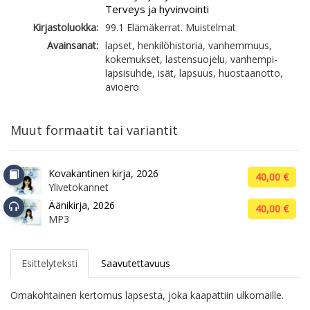
Terveys ja hyvinvointi
Kirjastoluokka:
99.1 Elämäkerrat. Muistelmat
Avainsanat:
lapset, henkilöhistoria, vanhemmuus,
kokemukset, lastensuojelu, vanhempi-
lapsisuhde, isät, lapsuus, huostaanotto,
avioero
Muut formaatit tai variantit
Kovakantinen kirja, 2026
40,00 €
Ylivetokannet
Äänikirja, 2026
40,00 €
MP3
Esittelyteksti
Saavutettavuus
Omakohtainen kertomus lapsesta, joka kaapattiin ulkomaille.