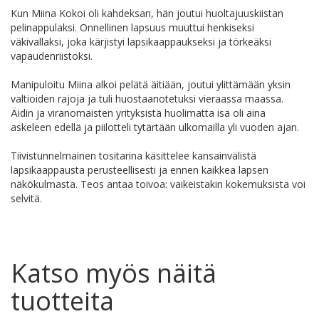
Kun Miina Kokoi oli kahdeksan, hän joutui huoltajuuskiistan
pelinappulaksi. Onnellinen lapsuus muuttui henkiseksi
väkivallaksi, joka kärjistyi lapsikaappaukseksi ja törkeäksi
vapaudenriistoksi.
Manipuloitu Miina alkoi pelätä äitiään, joutui ylittämään yksin
valtioiden rajoja ja tuli huostaanotetuksi vieraassa maassa.
Äidin ja viranomaisten yrityksistä huolimatta isä oli aina
askeleen edellä ja piilotteli tytärtään ulkomailla yli vuoden ajan.
Tiivistunnelmainen tositarina käsittelee kansainvälistä
lapsikaappausta perusteellisesti ja ennen kaikkea lapsen
näkökulmasta. Teos antaa toivoa: vaikeistakin kokemuksista voi
selvitä.
Katso myös näitä
tuotteita