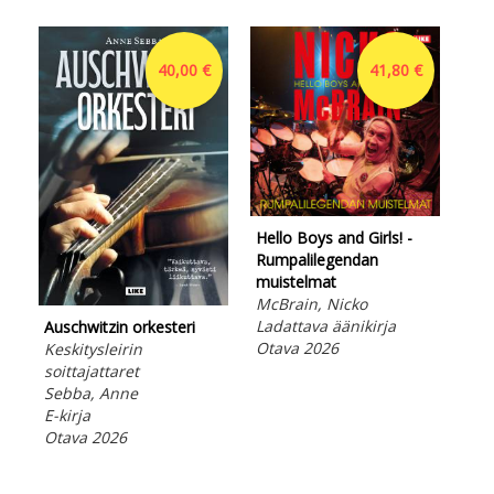
40,00 €
41,80 €
Hello Boys and Girls! -
Rumpalilegendan
muistelmat
McBrain, Nicko
Hel
Ladattava äänikirja
Auschwitzin orkesteri
Rum
Otava 2026
Keskitysleirin
mui
soittajattaret
McB
Sebba, Anne
E-ki
E-kirja
Ota
Otava 2026