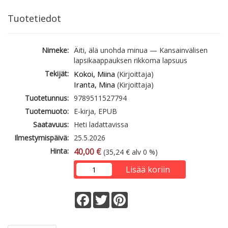
Tuotetiedot
Nimeke:
Äiti, älä unohda minua — Kansainvälisen
lapsikaappauksen rikkoma lapsuus
Tekijät:
Kokoi, Miina
(Kirjoittaja)
Iranta, Mina
(Kirjoittaja)
Tuotetunnus:
9789511527794
Tuotemuoto:
E-kirja, EPUB
Saatavuus:
Heti ladattavissa
Ilmestymispäivä:
25.5.2026
Hinta:
40,00 €
(35,24 € alv 0 %)
Lisää koriin
Facebook
Twitter
Pinterest