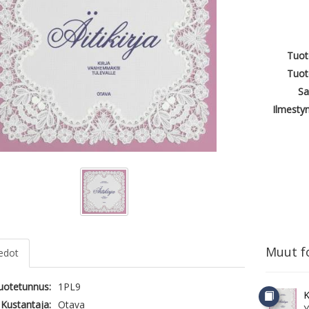
Tuot
Tuot
Sa
Ilmesty
Muut fo
iedot
tuotetunnus:
1PL9
K
Kustantaja:
Otava
Y