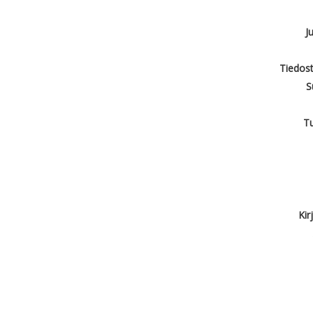
J
Tiedost
S
T
Kir