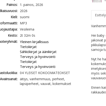
Painos:
1. painos, 2026
ulkaisuvuosi:
2026
Esittely
Kieli:
suomi
oformaatti:
MP3
Vanhemmuu
uojaustapa:
Vesileima
Kesto:
2t 32m 0s
Hei baby –
jakoivat p
uoteryhmät:
Yleinen kirjallisuus
pikkulapsi
Tietokirjat
samoja tu
Sähkökirjat ja äänikirjat
Terveys ja hyvinvointi
Nyt he ha
Tietokirjat
kokemukse
Terveys ja hyvinvointi
imetykses
jastoluokka:
04 YLEISET KOKOOMATEOKSET
myös sekt
vauvavuot
Avainsanat:
äitiys, vanhemmuus, perheet,
lapsiperheet, vauvat, kokemukset
Ennen kaik
rakkaudes