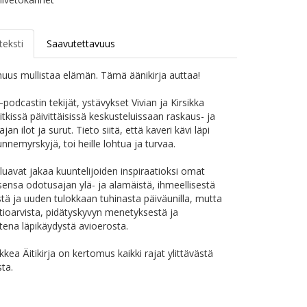
teksti
Saavutettavuus
s mullistaa elämän. Tämä äänikirja auttaa!
podcastin tekijät, ystävykset Vivian ja Kirsikka
itkissä päivittäisissä keskusteluissaan raskaus- ja
ajan ilot ja surut. Tieto siitä, että kaveri kävi läpi
nnemyrskyjä, toi heille lohtua ja turvaa.
luavat jakaa kuuntelijoiden inspiraatioksi omat
nsa odotusajan ylä- ja alamäistä, ihmeellisestä
tä ja uuden tulokkaan tuhinasta päiväunilla, mutta
ioarvista, pidätyskyvyn menetyksestä ja
ena läpikäydystä avioerosta.
kea Äitikirja on kertomus kaikki rajat ylittävästä
ta.