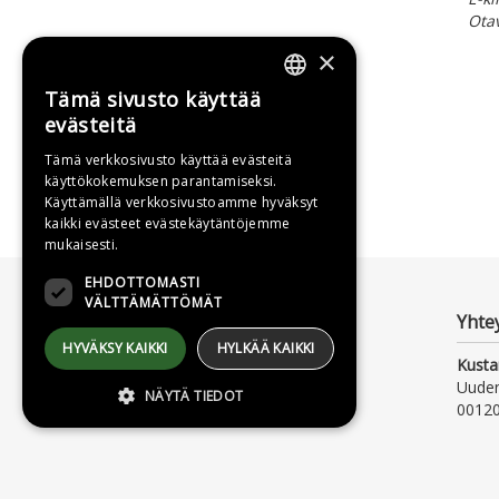
Ota
×
Tämä sivusto käyttää
FINNISH
evästeitä
SWEDISH
Tämä verkkosivusto käyttää evästeitä
käyttökokemuksen parantamiseksi.
ENGLISH
Käyttämällä verkkosivustoamme hyväksyt
kaikki evästeet evästekäytäntöjemme
mukaisesti.
EHDOTTOMASTI
VÄLTTÄMÄTTÖMÄT
Yhte
HYVÄKSY KAIKKI
HYLKÄÄ KAIKKI
Kusta
Uude
NÄYTÄ TIEDOT
00120
Ehdottomasti välttämättömät