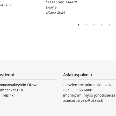
Lassander, Maarit
va 2026
E-kirja
Otava 2024
ystiedot
Asiakaspalvelu
nnusosakeyhtiö Otava
Palvelemme arkisin klo 9–16
nmaankatu 10
Puh. 09 156 6800
 Helsinki
(mpm/pvm, myös jonotusaika)
asiakaspalvelu@otava.fi