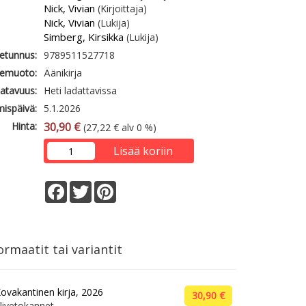
Nick, Vivian
(Kirjoittaja)
Nick, Vivian
(Lukija)
Simberg, Kirsikka
(Lukija)
etunnus:
9789511527718
emuoto:
Äänikirja
atavuus:
Heti ladattavissa
mispäivä:
5.1.2026
Hinta:
30,90 €
(27,22 € alv 0 %)
Lisää koriin
Facebook
Twitter
Pinterest
rmaatit tai variantit
ovakantinen kirja, 2026
30,90 €
livetokannet