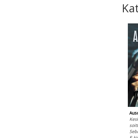
Kat
Ausc
Kesk
soit
Seb
E-ki