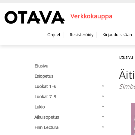
Hyppää pääsisältöön
Verkkokauppa
Ohjeet
Rekisteröidy
Kirjaudu sisään
Etusivu
Etusivu
Äit
Esiopetus
Simber
Luokat 1–6
Luokat 7–9
Lukio
Aikuisopetus
Finn Lectura