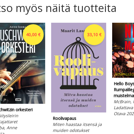
so myös näitä tuotteita
40,00 €
33,10 €
Hello Boys 
Rumpalile
muistelma
McBrain, 
Ladattava 
hwitzin orkesteri
Otava 202
itysleirin
Roolivapaus
tajattaret
Miten haastaa itsensä ja
ba, Anne
muiden odotukset
rja