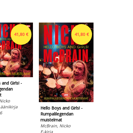
41,80 €
41,80 €
and Girls! -
Kone's Prince
gendan
The Colorful Lif
t
Herlin
Nicko
Simon, John
äänikirja
Pehmeäkantinen
Hello Boys and Girls! -
6
Otava 2026
Rumpalilegendan
muistelmat
McBrain, Nicko
E-kirja