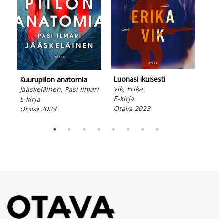
K-p
Luonasi ikuisesti
Kuurupiilon anatomia
Huo
Vik, Erika
Jääskeläinen, Pasi Ilmari
Fin
E-kirja
E-kirja
E-ki
Otava 2023
Otava 2023
Ota