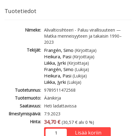
Tuotetiedot
Nimeke:
Alivaltiosihteeri - Paluu virallisuuteen —
Matka menneisyyteen ja takaisin 1990–
2023
Tekijät:
Frangén, Simo
(Kirjoittaja)
Heikura, Pasi
(Kirjoittaja)
Liikka, Jyrki
(Kirjoittaja)
Frangén, Simo
(Lukija)
Heikura, Pasi
(Lukija)
Liikka, Jyrki
(Lukija)
Tuotetunnus:
9789511472568
Tuotemuoto:
Äänikirja
Saatavuus:
Heti ladattavissa
Ilmestymispäivä:
7.9.2023
Hinta:
34,70 €
(30,57 € alv 0 %)
Lisää koriin