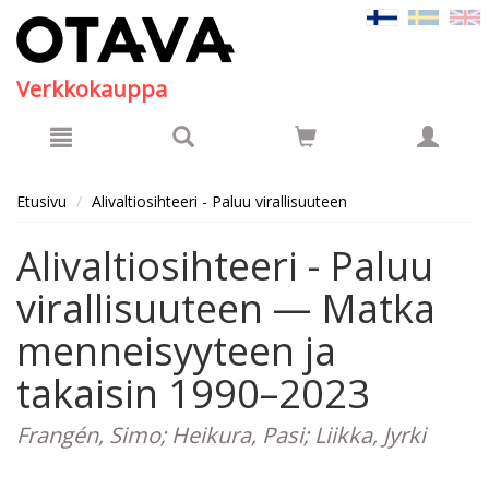
Hyppää pääsisältöön
Verkkokauppa
Etusivu
Alivaltiosihteeri - Paluu virallisuuteen
Alivaltiosihteeri - Paluu
virallisuuteen — Matka
menneisyyteen ja
takaisin 1990–2023
Frangén, Simo; Heikura, Pasi; Liikka, Jyrki