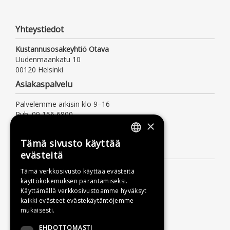
Yhteystiedot
Kustannusosakeyhtiö Otava
Uudenmaankatu 10
00120 Helsinki
Asiakaspalvelu
Palvelemme arkisin klo 9–16
Puh. 09 156 6800
×
(mpm/pvm, myös jonotusaika)
asiakaspalvelu@otava.fi
Tämä sivusto käyttää
FINNISH
Lisätietoa
evästeitä
SWEDISH
Toimitusehdot
Tämä verkkosivusto käyttää evästeitä
käyttökokemuksen parantamiseksi.
ENGLISH
Käyttöohjeet
Käyttämällä verkkosivustoamme hyväksyt
Tietosuojaseloste
kaikki evästeet evästekäytäntöjemme
mukaisesti.
Saavutettavuusseloste
EHDOTTOMASTI