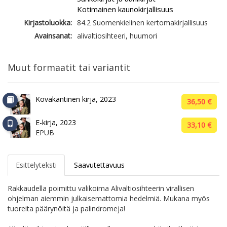
Kotimainen kaunokirjallisuus
Kirjastoluokka:
84.2 Suomenkielinen kertomakirjallisuus
Avainsanat:
alivaltiosihteeri, huumori
Muut formaatit tai variantit
Kovakantinen kirja, 2023
36,50 €
E-kirja, 2023
33,10 €
EPUB
Esittelyteksti
Saavutettavuus
Rakkaudella poimittu valikoima Alivaltiosihteerin virallisen
ohjelman aiemmin julkaisemattomia hedelmiä. Mukana myös
tuoreita päärynöitä ja palindromeja!