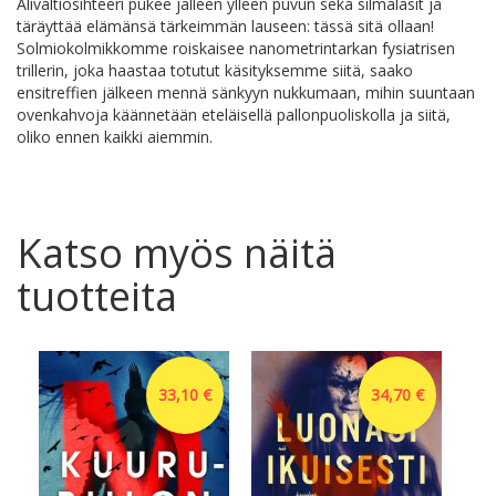
Alivaltiosihteeri pukee jälleen ylleen puvun sekä silmälasit ja
täräyttää elämänsä tärkeimmän lauseen: tässä sitä ollaan!
Solmiokolmikkomme roiskaisee nanometrintarkan fysiatrisen
trillerin, joka haastaa totutut käsityksemme siitä, saako
ensitreffien jälkeen mennä sänkyyn nukkumaan, mihin suuntaan
ovenkahvoja käännetään eteläisellä pallonpuoliskolla ja siitä,
oliko ennen kaikki aiemmin.
Katso myös näitä
tuotteita
33,10 €
34,70 €