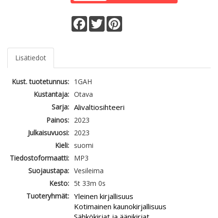
Facebook
Twitter
Pinterest
Lisätiedot
Kust. tuotetunnus:
1GAH
Kustantaja:
Otava
Sarja:
Alivaltiosihteeri
Painos:
2023
Julkaisuvuosi:
2023
Kieli:
suomi
Tiedostoformaatti:
MP3
Suojaustapa:
Vesileima
Kesto:
5t 33m 0s
Tuoteryhmät:
Yleinen kirjallisuus
Kotimainen kaunokirjallisuus
Sähkökirjat ja äänikirjat