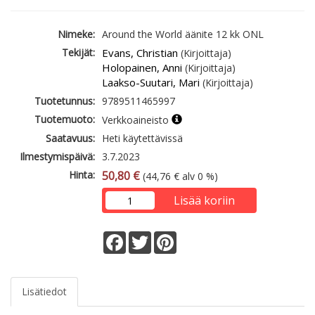
Nimeke:
Around the World äänite 12 kk ONL
Tekijät:
Evans, Christian
(Kirjoittaja)
Holopainen, Anni
(Kirjoittaja)
Laakso-Suutari, Mari
(Kirjoittaja)
Tuotetunnus:
9789511465997
Tuotemuoto:
Verkkoaineisto
Saatavuus:
Heti käytettävissä
Ilmestymispäivä:
3.7.2023
Hinta:
50,80 €
(44,76 € alv 0 %)
Lisää koriin
Facebook
Twitter
Pinterest
Lisätiedot