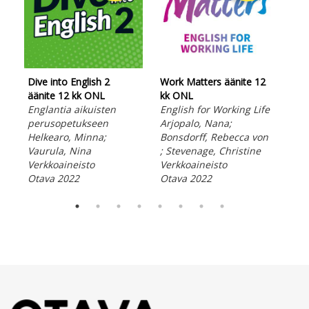
Dive into English 2
Work Matters äänite 12
Wor
äänite 12 kk ONL
kk ONL
kk 
Englantia aikuisten
English for Working Life
Eng
perusopetukseen
Arjopalo, Nana;
Arj
Helkearo, Minna;
Bonsdorff, Rebecca von
Bon
Vaurula, Nina
; Stevenage, Christine
; S
Verkkoaineisto
Verkkoaineisto
Ver
Otava 2022
Otava 2022
Ota