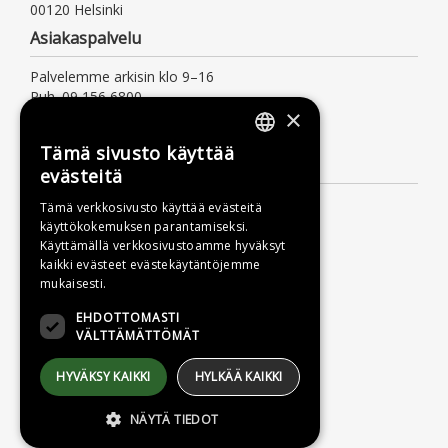
00120 Helsinki
Asiakaspalvelu
Palvelemme arkisin klo 9–16
Puh. 09 156 6800
×
(mpm/pvm, myös jonotusaika)
asiakaspalvelu@otava.fi
Tämä sivusto käyttää
FINNISH
Lisätietoa
evästeitä
SWEDISH
Toimitusehdot
Tämä verkkosivusto käyttää evästeitä
käyttökokemuksen parantamiseksi.
ENGLISH
Käyttöohjeet
Käyttämällä verkkosivustoamme hyväksyt
Tietosuojaseloste
kaikki evästeet evästekäytäntöjemme
mukaisesti.
Saavutettavuusseloste
EHDOTTOMASTI
VÄLTTÄMÄTTÖMÄT
HYVÄKSY KAIKKI
HYLKÄÄ KAIKKI
NÄYTÄ TIEDOT