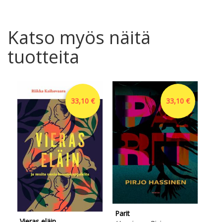
Katso myös näitä
tuotteita
33,10 €
33,10 €
Tyt
Parit
Vieras eläin