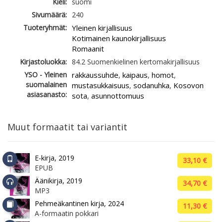
Kieli:
suomi
Sivumäärä:
240
Tuoteryhmät:
Yleinen kirjallisuus
Kotimainen kaunokirjallisuus
Romaanit
Kirjastoluokka:
84.2 Suomenkielinen kertomakirjallisuus
YSO - Yleinen
rakkaussuhde
kaipaus
homot
,
,
,
suomalainen
mustasukkaisuus
sodanuhka
Kosovon
,
,
asiasanasto:
sota
asunnottomuus
,
Muut formaatit tai variantit
E-kirja, 2019
33,10 €
EPUB
Äänikirja, 2019
34,70 €
MP3
Pehmeäkantinen kirja, 2024
11,30 €
A-formaatin pokkari