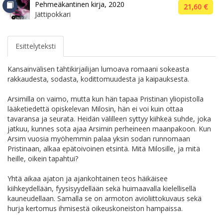
Pehmeäkantinen kirja, 2020
21,60 €
Jättipokkari
Esittelyteksti
Kansainvälisen tähtikirjailijan lumoava romaani sokeasta
rakkaudesta, sodasta, kodittomuudesta ja kaipauksesta.
Arsimilla on vaimo, mutta kun hän tapaa Pristinan yliopistolla
lääketiedettä opiskelevan Milosin, hän ei voi kuin ottaa
tavaransa ja seurata. Heidän välilleen syttyy kiihkeä suhde, joka
jatkuu, kunnes sota ajaa Arsimin perheineen maanpakoon. Kun
Arsim vuosia myöhemmin palaa yksin sodan runnomaan
Pristinaan, alkaa epätoivoinen etsintä. Mitä Milosille, ja mitä
heille, oikein tapahtui?
Yhtä aikaa ajaton ja ajankohtainen teos häikäisee
kiihkeydellään, fyysisyydellään sekä huimaavalla kielellisellä
kauneudellaan. Samalla se on armoton avioliittokuvaus sekä
hurja kertomus ihmisestä oikeuskoneiston hampaissa.