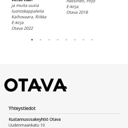
Van
Hassinen, Pirjo
ja muita uusia
E-ki
E-kirja
luontokappaleita
Ota
Otava 2018
Kaihovaara, Riikka
E-kirja
Otava 2022
Yhteystiedot
Kustannusosakeyhtiö Otava
Uudenmaankatu 10