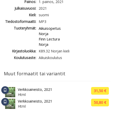
Painos:
1. painos, 2021
Julkaisuvuosi:
2021
Kieli:
suomi
Tiedostoformaatti:
MP3
Tuoteryhmät:
Aikuisopetus
Norja
Finn Lectura
Norja
Kirjastoluokka:
K89.32 Norjan kieli
Koulutusaste:
Aikuiskoulutus
Muut formaatit tai variantit
Verkkoaineisto, 2021
31,50 €
Html
Verkkoaineisto, 2021
50,80 €
Html