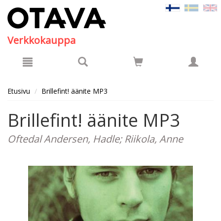
Hyppää pääsisältöön
Verkkokauppa
Etusivu
Brillefint! äänite MP3
Brillefint! äänite MP3
Oftedal Andersen, Hadle; Riikola, Anne