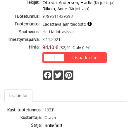
Tekijät:
Oftedal Andersen, Hadle
(Kirjoittaja)
Riikola, Anne
(Kirjoittaja)
Tuotetunnus:
9789511429593
Tuotemuoto:
Ladattava äänitiedosto
Saatavuus:
Heti ladattavissa
Ilmestymispäivä:
8.11.2021
Hinta:
94,10 €
(82,91 € alv 0 %)
Lisää koriin
Facebook
Twitter
Pinterest
Lisätiedot
Kust. tuotetunnus:
19ZP
Kustantaja:
Otava
Sarja:
Brillefint!