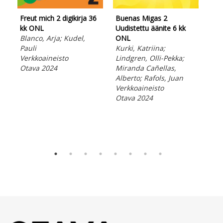
Freut mich 2 digikirja 36
Buenas Migas 2
kk ONL
Uudistettu äänite 6 kk
Blanco, Arja; Kudel,
ONL
Pauli
Kurki, Katriina;
Bue
Verkkoaineisto
Lindgren, Olli-Pekka;
Uud
Otava 2024
Miranda Cañellas,
opa
Alberto; Rafols, Juan
Kur
Verkkoaineisto
Lin
Otava 2024
Mir
Alb
E-ki
Ota