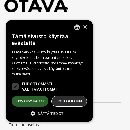
×
Yhteystiedot
Tämä sivusto käyttää
FINNISH
Kustannusosakeyhtiö Otava
evästeitä
Uudenmaankatu 10
SWEDISH
00120 Helsinki
Tämä verkkosivusto käyttää evästeitä
käyttökokemuksen parantamiseksi.
ENGLISH
Asiakaspalvelu
Käyttämällä verkkosivustoamme hyväksyt
kaikki evästeet evästekäytäntöjemme
Palvelemme arkisin klo 9–16
mukaisesti.
Puh. 09 156 6800
(mpm/pvm, myös jonotusaika)
EHDOTTOMASTI
asiakaspalvelu@otava.fi
VÄLTTÄMÄTTÖMÄT
Lisätietoa
HYVÄKSY KAIKKI
HYLKÄÄ KAIKKI
Toimitusehdot
NÄYTÄ TIEDOT
Käyttöohjeet
Tietosuojaseloste