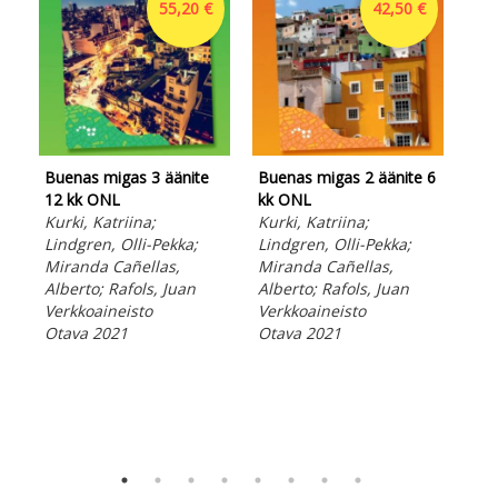
55,20 €
42,50 €
Buenas migas 3 äänite
Buenas migas 2 äänite 6
Bue
12 kk ONL
kk ONL
kk 
Kurki, Katriina;
Kurki, Katriina;
Kur
Lindgren, Olli-Pekka;
Lindgren, Olli-Pekka;
Lin
Miranda Cañellas,
Miranda Cañellas,
Mir
Alberto; Rafols, Juan
Alberto; Rafols, Juan
Alb
Verkkoaineisto
Verkkoaineisto
Ver
Otava 2021
Otava 2021
Ota