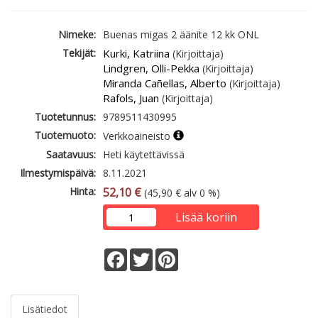
Nimeke:
Buenas migas 2 äänite 12 kk ONL
Tekijät:
Kurki, Katriina
(Kirjoittaja)
Lindgren, Olli-Pekka
(Kirjoittaja)
Miranda Cañellas, Alberto
(Kirjoittaja)
Rafols, Juan
(Kirjoittaja)
Tuotetunnus:
9789511430995
Tuotemuoto:
Verkkoaineisto
Saatavuus:
Heti käytettävissä
Ilmestymispäivä:
8.11.2021
Hinta:
52,10 €
(45,90 € alv 0 %)
Lisää koriin
Facebook
Twitter
Pinterest
Lisätiedot