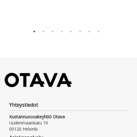
Vau
E-ki
Ota
Yhteystiedot
Kustannusosakeyhtiö Otava
Uudenmaankatu 10
00120 Helsinki