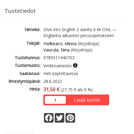
Tuotetiedot
Nimeke:
Dive into English 2 äänite 6 kk ONL —
Englantia aikuisten perusopetukseen
Tekijät:
Helkearo, Minna
(Kirjoittaja)
Vaurula, Nina
(Kirjoittaja)
Tuotetunnus:
9789511440703
Tuotemuoto:
Verkkoaineisto
Saatavuus:
Heti käytettävissä
Ilmestymispäivä:
28.6.2022
Hinta:
31,50 €
(27,75 € alv 0 %)
Lisää koriin
Facebook
Twitter
Pinterest