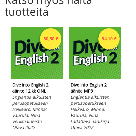
tuotteita
50,80 €
94,10 €
Dive into English 2
Dive into English 2
äänite 12 kk ONL
äänite MP3
Englantia aikuisten
Englantia aikuisten
perusopetukseen
perusopetukseen
Div
Helkearo, Minna;
Helkearo, Minna;
ope
Vaurula, Nina
Vaurula, Nina
Eng
Verkkoaineisto
Ladattava äänikirja
per
Otava 2022
Otava 2022
Hel