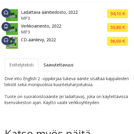
Ladattava äänitiedosto, 2022
94,10 €
MP3
Verkkoaineisto, 2022
50,80 €
MP3
CD-äänilevy, 2022
96,00 €
Esittelyteksti
Saavutettavuus
Dive into English 2 -oppikirjaa tukeva äänite sisältää kappaleiden
tekstit sekä monipuolisia kuunteluharjoituksia.
Tuote on suoratoistoäänite (ei ladattava), joka on käytettävissä
lisenssikeston ajan. Käyttö vaatii verkkoyhteyden.
Katso myös näitä