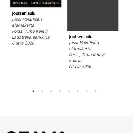
Joutsenlaulu
Hel
Jussi Hakulisen
Rum
elämäkerta
mui
Forss, Timo Kalevi
McB
Joutsenlaulu
Ladattava äänikirja
Lad
Jussi Hakulisen
Otava 2026
Ota
elämäkerta
Forss, Timo Kalevi
E-kirja
Otava 2026