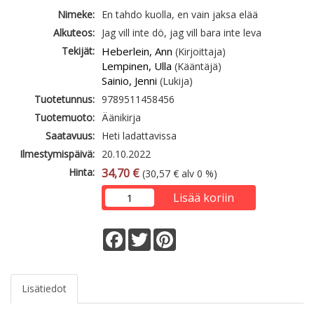
Nimeke:
En tahdo kuolla, en vain jaksa elää
Alkuteos:
Jag vill inte dö, jag vill bara inte leva
Tekijät:
Heberlein, Ann
(Kirjoittaja)
Lempinen, Ulla
(Kääntäjä)
Sainio, Jenni
(Lukija)
Tuotetunnus:
9789511458456
Tuotemuoto:
Äänikirja
Saatavuus:
Heti ladattavissa
Ilmestymispäivä:
20.10.2022
Hinta:
34,70 €
(30,57 € alv 0 %)
Lisää koriin
Facebook
Twitter
Pinterest
Lisätiedot