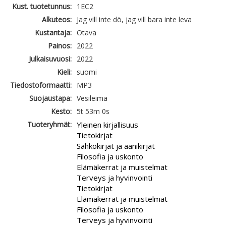
Kust. tuotetunnus:
1EC2
Alkuteos:
Jag vill inte dö, jag vill bara inte leva
Kustantaja:
Otava
Painos:
2022
Julkaisuvuosi:
2022
Kieli:
suomi
Tiedostoformaatti:
MP3
Suojaustapa:
Vesileima
Kesto:
5t 53m 0s
Tuoteryhmät:
Yleinen kirjallisuus
Tietokirjat
Sähkökirjat ja äänikirjat
Filosofia ja uskonto
Elämäkerrat ja muistelmat
Terveys ja hyvinvointi
Tietokirjat
Elämäkerrat ja muistelmat
Filosofia ja uskonto
Terveys ja hyvinvointi