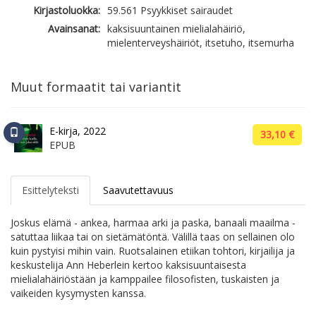
Kirjastoluokka:
59.561 Psyykkiset sairaudet
Avainsanat:
kaksisuuntainen mielialahäiriö,
mielenterveyshäiriöt, itsetuho, itsemurha
Muut formaatit tai variantit
E-kirja, 2022
33,10 €
EPUB
Esittelyteksti
Saavutettavuus
Joskus elämä - ankea, harmaa arki ja paska, banaali maailma -
satuttaa liikaa tai on sietämätöntä. Välillä taas on sellainen olo
kuin pystyisi mihin vain. Ruotsalainen etiikan tohtori, kirjailija ja
keskustelija Ann Heberlein kertoo kaksisuuntaisesta
mielialahäiriöstään ja kamppailee filosofisten, tuskaisten ja
vaikeiden kysymysten kanssa.